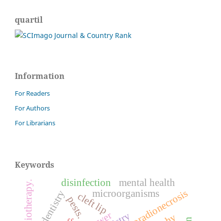
quartil
Information
For Readers
For Authors
For Librarians
Keywords
disinfection
mental health
radiotherapy.
osteoradionecrosis
microorganisms
cleft lip
pests.