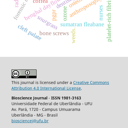
forensic dentistry
benghal dayflower
dentistry
anthroposophy
platelet-rich fibrin
coffea
nurses
ozone
pgpr
sourgrass
sumatran fleabane
cleft palate
weeds.
bone screws
This journal is licensed under a
Creative Commons
Attribution 4.0 International License
.
Bioscience Journal
-
ISSN 1981-3163
Universidade Federal de Uberlândia - UFU
Av.
Pará, 1720 - Campus Umuarama
Uberlândia - MG - Brasil
biosciencej@ufu.br