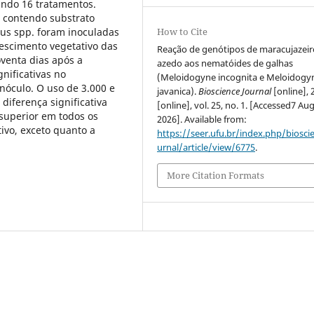
ando 16 tratamentos.
 contendo substrato
inus spp. foram inoculadas
How to Cite
escimento vegetativo das
Reação de genótipos de maracujazeir
venta dias após a
azedo aos nematóides de galhas
nificativas no
(Meloidogyne incognita e Meloidogy
nóculo. O uso de 3.000 e
javanica).
Bioscience Journal
[online], 
diferença significativa
[online], vol. 25, no. 1. [Accessed7 Au
superior em todos os
2026]. Available from:
ivo, exceto quanto a
https://seer.ufu.br/index.php/biosci
urnal/article/view/6775
.
More Citation Formats