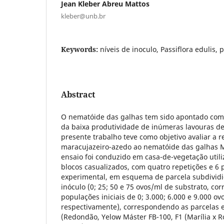
Jean Kleber Abreu Mattos
kleber@unb.br
Keywords:
níveis de inoculo, Passiflora edulis, 
Abstract
O nematóide das galhas tem sido apontado co
da baixa produtividade de inúmeras lavouras d
presente trabalho teve como objetivo avaliar a 
maracujazeiro-azedo ao nematóide das galhas 
ensaio foi conduzido em casa-de-vegetação util
blocos casualizados, com quatro repetições e 6 
experimental, em esquema de parcela subdividi
inóculo (0; 25; 50 e 75 ovos/ml de substrato, c
populações iniciais de 0; 3.000; 6.000 e 9.000 o
respectivamente), correspondendo as parcelas 
(Redondão, Yelow Máster FB-100, F1 (Marília x 