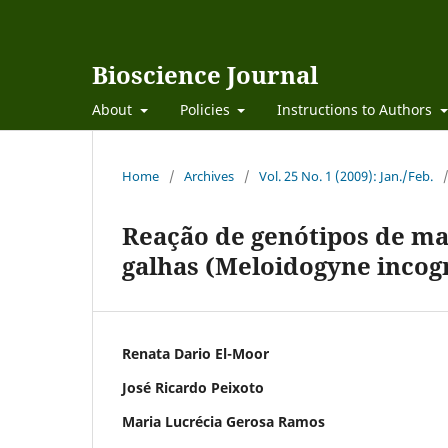
Bioscience Journal
About
Policies
Instructions to Authors
Home
/
Archives
/
Vol. 25 No. 1 (2009): Jan./Feb.
Reação de genótipos de ma
galhas (Meloidogyne incog
Renata Dario El-Moor
José Ricardo Peixoto
Maria Lucrécia Gerosa Ramos