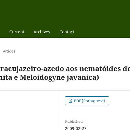
Current
Archives
Contact
/
Artigos
racujazeiro-azedo aos nematóides d
nita e Meloidogyne javanica)
PDF (Portuguese)
Published
2009-02-27