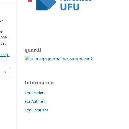
o-
ne
2009.
gust
quartil
encejo
Information
For Readers
For Authors
For Librarians