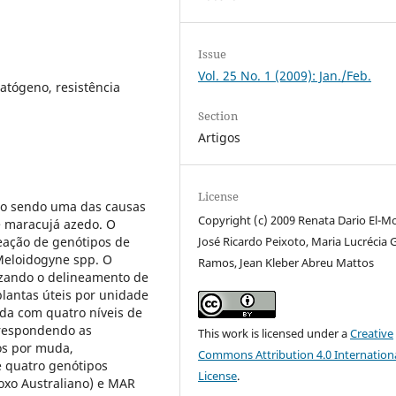
Issue
Vol. 25 No. 1 (2009): Jan./Feb.
patógeno, resistência
Section
Artigos
License
mo sendo uma das causas
Copyright (c) 2009 Renata Dario El-M
e maracujá azedo. O
reação de genótipos de
José Ricardo Peixoto, Maria Lucrécia 
Meloidogyne spp. O
Ramos, Jean Kleber Abreu Mattos
izando o delineamento de
plantas úteis por unidade
da com quatro níveis de
orrespondendo as
This work is licensed under a
Creative
vos por muda,
Commons Attribution 4.0 Internation
e quatro genótipos
License
.
Roxo Australiano) e MAR