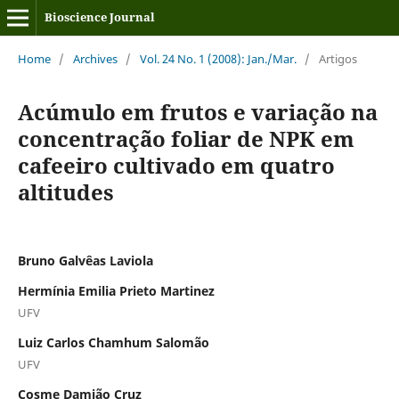
Bioscience Journal
Home
/
Archives
/
Vol. 24 No. 1 (2008): Jan./Mar.
/
Artigos
Acúmulo em frutos e variação na
concentração foliar de NPK em
cafeeiro cultivado em quatro
altitudes
Bruno Galvêas Laviola
Hermínia Emilia Prieto Martinez
UFV
Luiz Carlos Chamhum Salomão
UFV
Cosme Damião Cruz