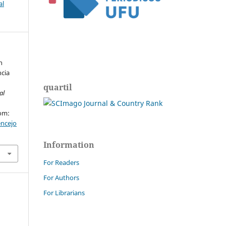
al
n
ncia
quartil
al
rom:
encejo
Information
For Readers
For Authors
For Librarians