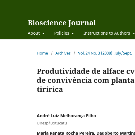
Bioscience Journal
About
Policies
Instructions to Authors
Home
/
Archives
/
Vol. 24 No. 3 (2008): July/Sept.
Produtividade de alface c
de convivência com plantas
tiririca
André Luiz Melhorança Filho
Unesp/Botucatu
Maria Renata Rocha Pereira, Dagoberto Martin