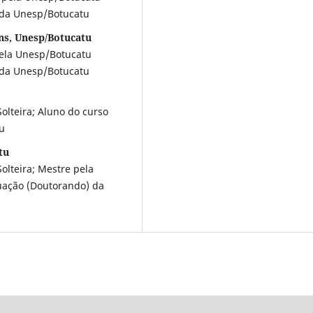
 da Unesp/Botucatu
ns, Unesp/Botucatu
pela Unesp/Botucatu
 da Unesp/Botucatu
lteira; Aluno do curso
u
tu
lteira; Mestre pela
duação (Doutorando) da