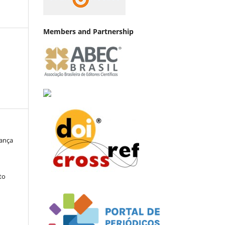
Members and Partnership
rança
z
to