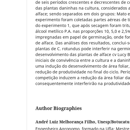
de seis períodos crescentes e decrescentes de c
das plantas daninhas na cultura, considerados a
alface; sendo separados em dois grupos: Mato 
experimento foram coletadas partes aéreas de ti
do experimento 1, que após secagem foram trit
álcool metílico P.A. nas proporções 10, 5,0 e 2,5
impregnadas em papel de germinação, onde fo
de alface. Das análises dos resultados, conclui-
plantas de C. rotundus pode interferir na germi
desenvolvimento das plantas de alface cv Lucy 
iniciais de convivência entre a cultura e a dani
uma indução do desenvolvimento de área foliar
redução de produtividade no final do ciclo. Per
competição induzem a redução da área foliar da 
consequentemente interferirão na produtividad
Author Biographies
André Luiz Melhorança Filho, Unesp/Botucatu
Engenheiro Agronomo, formado na Ufla; Mestre