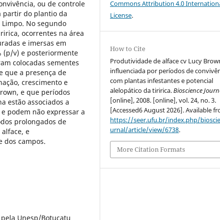
onvivência, ou de controle
Commons Attribution 4.0 Internation
 partir do plantio da
License
.
e Limpo. No segundo
ririca, ocorrentes na área
uradas e imersas em
How to Cite
% (p/v) e posteriormente
Produtividade de alface cv Lucy Brow
ram colocadas sementes
influenciada por períodos de convivê
se que a presença de
com plantas infestantes e potencial
nação, crescimento e
alelopático da tiririca.
Bioscience Journ
Brown, e que períodos
[online], 2008. [online], vol. 24, no. 3.
nha estão associados a
[Accessed6 August 2026]. Available f
, e podem não expressar a
https://seer.ufu.br/index.php/biosci
íodos prolongados de
urnal/article/view/6738
.
alface, e
e dos campos.
More Citation Formats
 pela Unesp/Botucatu