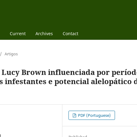
Current
Archives
Contact
/
Artigos
v Lucy Brown influenciada por períod
 infestantes e potencial alelopático 
PDF (Portuguese)
s
Published