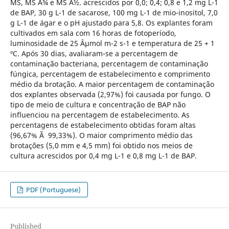
MS, MS Â¾ e MS Â½. acrescidos por 0,0; 0,4; 0,8 e 1,2 mg L-1
de BAP, 30 g L-1 de sacarose, 100 mg L-1 de mio-inositol, 7,0
g L-1 de ágar e o pH ajustado para 5,8. Os explantes foram
cultivados em sala com 16 horas de fotoperíodo,
luminosidade de 25 Âµmol m-2 s-1 e temperatura de 25 + 1
ºC. Após 30 dias, avaliaram-se a percentagem de
contaminação bacteriana, percentagem de contaminação
fúngica, percentagem de estabelecimento e comprimento
médio da brotação. A maior percentagem de contaminação
dos explantes observada (2,97%) foi causada por fungo. O
tipo de meio de cultura e concentração de BAP não
influenciou na percentagem de estabelecimento. As
percentagens de estabelecimento obtidas foram altas
(96,67% Ã 99,33%). O maior comprimento médio das
brotações (5,0 mm e 4,5 mm) foi obtido nos meios de
cultura acrescidos por 0,4 mg L-1 e 0,8 mg L-1 de BAP.
PDF (Portuguese)
Published