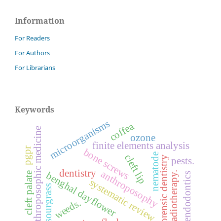
Information
For Readers
For Authors
For Librarians
Keywords
microorganisms
coffea
anthroposophic medicine
ozone
finite elements analysis
pgpr
bone screws
nematode
cleft lip
forensic dentistry
pests.
dentistry
anthroposophy
benghal dayflower
radiotherapy.
cleft palate
endodontics
systematic review.
sourgrass
weeds.