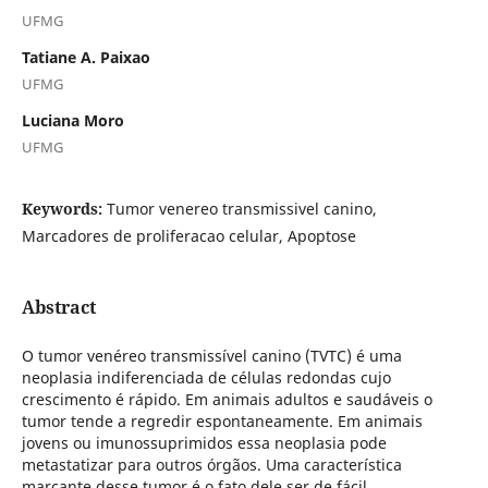
UFMG
Tatiane A. Paixao
UFMG
Luciana Moro
UFMG
Keywords:
Tumor venereo transmissivel canino,
Marcadores de proliferacao celular, Apoptose
Abstract
O tumor venéreo transmissível canino (TVTC) é uma
neoplasia indiferenciada de células redondas cujo
crescimento é rápido. Em animais adultos e saudáveis o
tumor tende a regredir espontaneamente. Em animais
jovens ou imunossuprimidos essa neoplasia pode
metastatizar para outros órgãos. Uma característica
marcante desse tumor é o fato dele ser de fácil