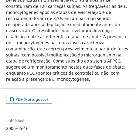
serem utilizadas no sistema APPCC. As amostras se
constituíram de 120 carcaças suínas. As freqÃ¼ências de L.
monocytogenes após as etapas de evisceração e de
resfriamento foram de 3,3% em ambas, não sendo
recuperada após a depilação e imediatamente antes da
evisceração. Os resultados não revelaram diferença
estatística entre as diferentes etapas de abate. A presença
de L. monocytogenes nas duas fases caracteriza
contaminação, que ocorreu provavelmente a partir de fezes
suínas, com possível multiplicação do microrganismo na
etapa de refrigeração. Como subsídio ao sistema APPCC,
sugere-se um monitoramento nestas duas fases de abate,
enquanto PCC (pontos críticos de controle) ou não, com
relação à presença de L. monocytogenes.
PDF (Portuguese)
Published
2006-05-16