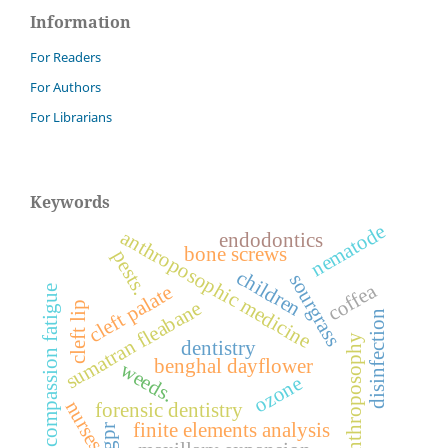
Information
For Readers
For Authors
For Librarians
Keywords
nematode
anthroposophic medicine
endodontics
bone screws
pests.
children
sourgrass
coffea
cleft palate
compassion fatigue
sumatran fleabane
cleft lip
disinfection
anthroposophy
dentistry
benghal dayflower
weeds.
ozone
nurses
forensic dentistry
finite elements analysis
pgpr