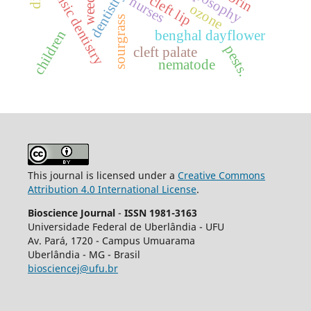
forensic dentistry
weeds.
dentistry
cleft lip
nurses
ozone
sourgrass
children
benghal dayflower
pests.
cleft palate
nematode
This journal is licensed under a
Creative Commons
Attribution 4.0 International License
.
Bioscience Journal
-
ISSN 1981-3163
Universidade Federal de Uberlândia - UFU
Av.
Pará, 1720 - Campus Umuarama
Uberlândia - MG - Brasil
biosciencej@ufu.br