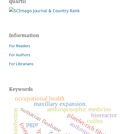
quartil
Information
For Readers
For Authors
For Librarians
Keywords
occupational health
maxillary expansion.
sumatran fleabane
anthroposophic medicine
disinfection
platelet-rich fibrin
bioreactor
coffea
anthroposophy
pgpr