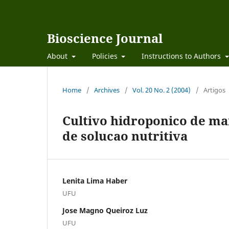
Bioscience Journal
About
Policies
Instructions to Authors
Home
/
Archives
/
Vol. 20 No. 2 (2004)
/
Artigos
Cultivo hidroponico de ma
de solucao nutritiva
Lenita Lima Haber
UFU
Jose Magno Queiroz Luz
UFU