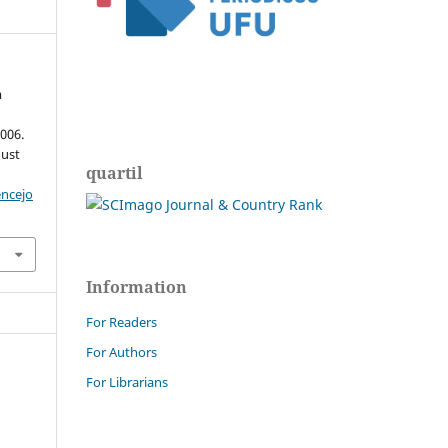
m
2006.
gust
quartil
encejo
Information
For Readers
For Authors
For Librarians