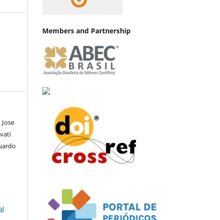
Members and Partnership
 Jose
vati
duardo
al