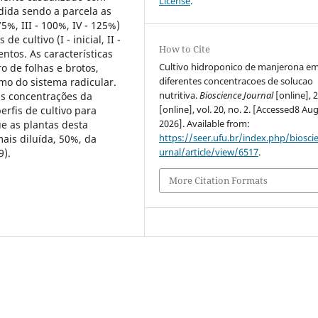
License
.
dida sendo a parcela as
75%, III - 100%, IV - 125%)
e cultivo (I - inicial, II -
How to Cite
entos. As características
Cultivo hidroponico de manjerona e
o de folhas e brotos,
diferentes concentracoes de solucao
mo do sistema radicular.
nutritiva.
Bioscience Journal
[online], 
 as concentrações da
[online], vol. 20, no. 2. [Accessed8 Au
erfis de cultivo para
2026]. Available from:
ue as plantas desta
https://seer.ufu.br/index.php/biosci
ais diluída, 50%, da
urnal/article/view/6517
.
9).
More Citation Formats