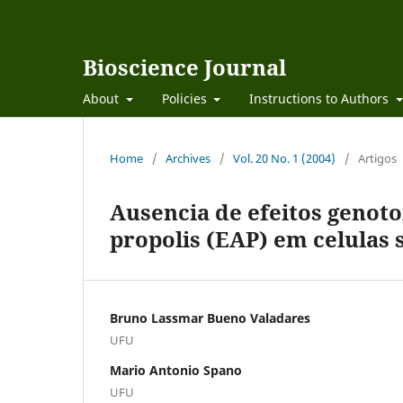
Bioscience Journal
About
Policies
Instructions to Authors
Home
/
Archives
/
Vol. 20 No. 1 (2004)
/
Artigos
Ausencia de efeitos genot
propolis (EAP) em celulas
Bruno Lassmar Bueno Valadares
UFU
Mario Antonio Spano
UFU