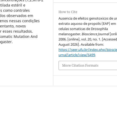
ilada estéril e
as como controles
How to Cite
tados observados em
Ausencia de efeitos genotoxicos de 
enos nessas condições
extrato aquoso de propolis (EAP) em
entanto, novos
celulas somaticas de Drosophila
r esses resultados.
melanogaster.
Bioscience Journal
[onli
Somatic Mutation And
2006. [online], vol. 20, no. 1. [Accesse
gaster.
August 2026]. Available from:
https://seer.ufu.br/index.php/biosci
urnal/article/view/6499
.
More Citation Formats