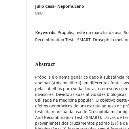
Julio Cesar Nepomuceno
UFU
Keywords:
Própolis, teste da mancha da asa, S
Recombination Test - SMART, Drosophila melano
Abstract
Própolis é o nome genérico dado à substância r
abelhas (Apis mellifera) em diferentes fontes ve
pelas abelhas para vedar buracos em suas colmé
invasores. Devido às suas atividades biológica
utilizada na medicina popular. O objetivo deste e
efeitos genotóxicos de um extrato aquoso de pró
teste da mancha da asa de Drosophila melanoga
And Recombination Test - SMART). Larvas de terc
provenientes dos cruzamentos padrão (ST) e de 
bioativação (HB) foram tratadas com diferentes 