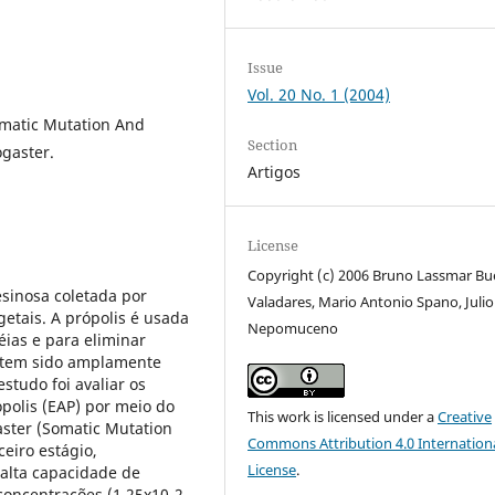
Issue
Vol. 20 No. 1 (2004)
omatic Mutation And
Section
gaster.
Artigos
License
Copyright (c) 2006 Bruno Lassmar B
esinosa coletada por
Valadares, Mario Antonio Spano, Julio
getais. A própolis é usada
Nepomuceno
ias e para eliminar
s, tem sido amplamente
studo foi avaliar os
polis (EAP) por meio do
This work is licensed under a
Creative
ster (Somatic Mutation
Commons Attribution 4.0 Internation
eiro estágio,
License
.
alta capacidade de
concentrações (1,25x10-2