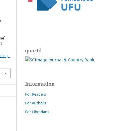
um
ne],
d7
quartil
encejo
Information
For Readers
For Authors
For Librarians