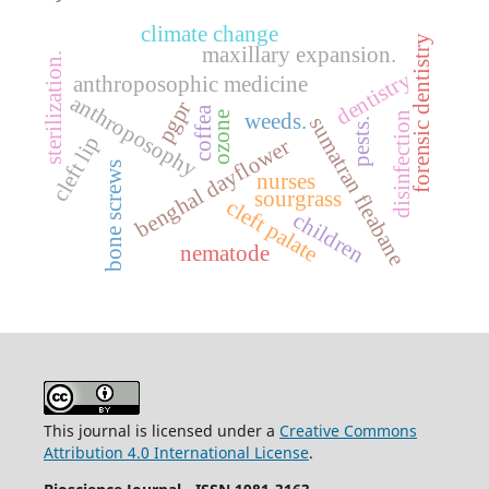
climate change
forensic dentistry
maxillary expansion.
sterilization.
dentistry
anthroposophic medicine
anthroposophy
pgpr
coffea
disinfection
weeds.
ozone
sumatran fleabane
pests.
cleft lip
benghal dayflower
bone screws
nurses
sourgrass
cleft palate
children
nematode
This journal is licensed under a
Creative Commons
Attribution 4.0 International License
.