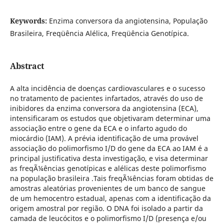
Keywords:
Enzima conversora da angiotensina, População
Brasileira, Freqüência Alélica, Freqüência Genotípica.
Abstract
A alta incidência de doenças cardiovasculares e o sucesso
no tratamento de pacientes infartados, através do uso de
inibidores da enzima conversora da angiotensina (ECA),
intensificaram os estudos que objetivaram determinar uma
associação entre o gene da ECA e o infarto agudo do
miocárdio (IAM). A prévia identificação de uma provável
associação do polimorfismo I/D do gene da ECA ao IAM é a
principal justificativa desta investigação, e visa determinar
as freqÃ¼ências genotípicas e alélicas deste polimorfismo
na população brasileira .Tais freqÃ¼ências foram obtidas de
amostras aleatórias provenientes de um banco de sangue
de um hemocentro estadual, apenas com a identificação da
origem amostral por região. O DNA foi isolado a partir da
camada de leucócitos e o polimorfismo I/D (presença e/ou