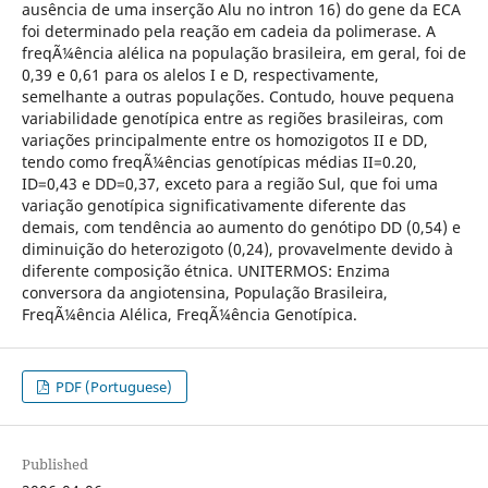
ausência de uma inserção Alu no intron 16) do gene da ECA
foi determinado pela reação em cadeia da polimerase. A
freqÃ¼ência alélica na população brasileira, em geral, foi de
0,39 e 0,61 para os alelos I e D, respectivamente,
semelhante a outras populações. Contudo, houve pequena
variabilidade genotípica entre as regiões brasileiras, com
variações principalmente entre os homozigotos II e DD,
tendo como freqÃ¼ências genotípicas médias II=0.20,
ID=0,43 e DD=0,37, exceto para a região Sul, que foi uma
variação genotípica significativamente diferente das
demais, com tendência ao aumento do genótipo DD (0,54) e
diminuição do heterozigoto (0,24), provavelmente devido à
diferente composição étnica. UNITERMOS: Enzima
conversora da angiotensina, População Brasileira,
FreqÃ¼ência Alélica, FreqÃ¼ência Genotípica.
PDF (Portuguese)
Published