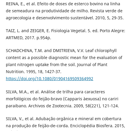
REINA, E., et al. Efeito de doses de esterco bovino na linha
de semeadura na produtividade de milho. Revista verde de
agroecologia e desenvolvimento sustentável. 2010, 5, 29-35.
TAIZ, L. and ZEIGER, E. Fisiologia Vegetal. 5. ed. Porto Alegre:
ARTMED, 2017. p.954p.
SCHADCHINA, T.M. and DMITRIEVA, V.V. Leaf chlorophyll
content as a possible diagnostic mean for the evaluation of
plant nitrogen uptake from the soil. Journal of Plant
Nutrition. 1995, 18, 1427-37.
https://doi.org/10.1080/01904169509364992
SILVA, M.A., et al. Análise de trilha para caracteres
morfológicos do feijão-bravo (Capparis àexuosa) no cariri
paraibano. Archivos de Zootecnia. 2009, 58(221), 121-124.
SILVA, V., et al. Adubação orgânica e mineral em cobertura
na produção de feijão-de-corda. Enciclopédia Biosfera. 2015,