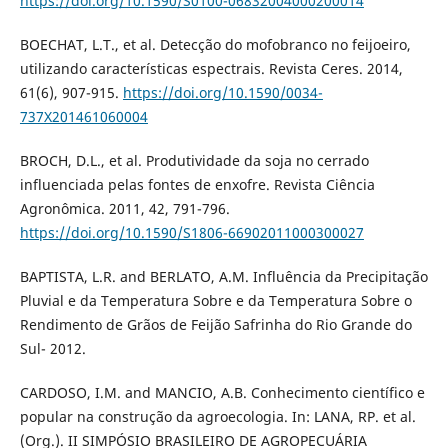
https://doi.org/10.1590/S0100-06832004000200014
BOECHAT, L.T., et al. Detecção do mofobranco no feijoeiro,
utilizando características espectrais. Revista Ceres. 2014,
61(6), 907-915.
https://doi.org/10.1590/0034-
737X201461060004
BROCH, D.L., et al. Produtividade da soja no cerrado
influenciada pelas fontes de enxofre. Revista Ciência
Agronômica. 2011, 42, 791-796.
https://doi.org/10.1590/S1806-66902011000300027
BAPTISTA, L.R. and BERLATO, A.M. Influência da Precipitação
Pluvial e da Temperatura Sobre e da Temperatura Sobre o
Rendimento de Grãos de Feijão Safrinha do Rio Grande do
Sul- 2012.
CARDOSO, I.M. and MANCIO, A.B. Conhecimento científico e
popular na construção da agroecologia. In: LANA, RP. et al.
(Org.). II SIMPÓSIO BRASILEIRO DE AGROPECUÁRIA