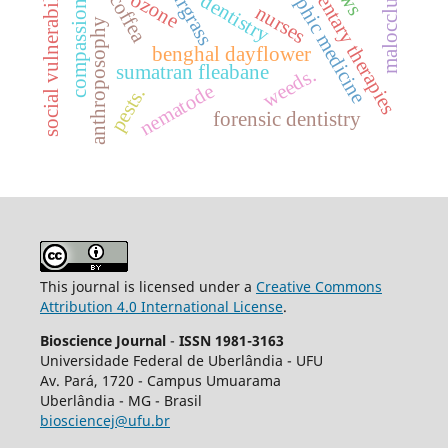
anthroposophic medicine
complementary therapies
compassion fatigue
malocclusion
sourgrass
social vulnerability
ozone
dentistry
coffea
nurses
anthroposophy
benghal dayflower
sumatran fleabane
weeds.
nematode
pests.
forensic dentistry
This journal is licensed under a
Creative Commons
Attribution 4.0 International License
.
Bioscience Journal
-
ISSN 1981-3163
Universidade Federal de Uberlândia - UFU
Av.
Pará, 1720 - Campus Umuarama
Uberlândia - MG - Brasil
biosciencej@ufu.br