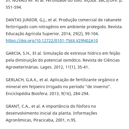
In: NOVAIS RF. et al. Fertilidade do solo. Viçosa: SBCS/UFV. p.
551-594.
DANTAS JUNIOR, G.J., et al. Produção comercial de rabanete
fertirrigado com nitrogênio em ambiente protegido. Revista
Educação Agrícola Superior, 2014, 29(2), 99-104.
https://doi.org/10.12722/0101-756X.V29N02A10
GARCIA, S.H., Et al. Simulação de estresse hídrico em feijão
pela diminuição do potencial osmótico. Revista de Ciências
Agroveterinárias. Lages. 2012, 11(1), 35-41.
GERLACH, G.A.X., et al. Aplicação de fertilizante orgânico e
mineral em feijoeiro Irrigado no período “de inverno”.
Enciclopédia Biosfera. 2013, 9(16), 284-294.
GRANT, C.A., et al. A importância do fósforo no
desenvolvimento inicial da planta. Informações
Agronômicas, Piracicaba, 2001, n.95.