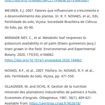
http://doi.org/10.6008/CBPC2179-6858.2019.006.0001
MEURER, E.J. 2007. Fatores que influenciam o crescimento e
o desenvolvimento das plantas. In: R. F. NOVAES, et al., Eds.
Fertilidade do solo, Viçosa: Sociedade Brasileira de Ciência
do Solo, pp. 65-90.
MIRANDE NEY, C., et al. Metabolic leaf responses to
potassium availability in oil palm (Elaeis guineensis Jacq.)
trees grown in the field. Environmental and Experimental
Botany. 2020, 175(33), e104062.
https://doi.org/10.1016/j.envexpbot.2020.104062
NOVAIS, R.F., et al., 2007. Fósforo. In: NOVAIS, R. F, et al.,
eds. Fertilidade do Solo, Viçosa, pp. 471-550.
OLLAGNIER, M. and OCHS, R. Gestion de la nutrition
minerale des plantations industrielles de palmiers à huile.
Economies d’engrais. Oléagineux. 1981, 36(1), 409-421.
Available from:
https://agritrop.cirad.fr/453618/