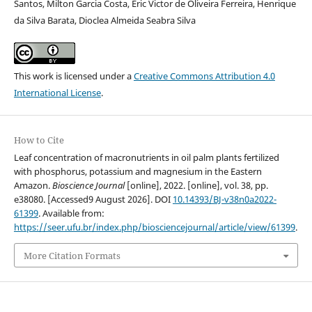
Santos, Milton Garcia Costa, Eric Victor de Oliveira Ferreira, Henrique
da Silva Barata, Dioclea Almeida Seabra Silva
This work is licensed under a
Creative Commons Attribution 4.0
International License
.
How to Cite
Leaf concentration of macronutrients in oil palm plants fertilized
with phosphorus, potassium and magnesium in the Eastern
Amazon.
Bioscience Journal
[online], 2022. [online], vol. 38, pp.
e38080. [Accessed9 August 2026]. DOI
10.14393/BJ-v38n0a2022-
61399
. Available from:
https://seer.ufu.br/index.php/biosciencejournal/article/view/61399
.
More Citation Formats