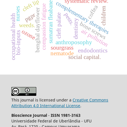
systematic review.
cleft lip
complementary therapies
sumatran fleabane
compassion fatigue
coffea
children
nurses
benghal dayflower
pgpr
pests.
cleft palate
occupational health
dentistry
bone screws
weeds.
air pollution
ozone
bio-inputs
anthroposophy
sourgrass
endodontics
nematode
social capital.
This journal is licensed under a
Creative Commons
Attribution 4.0 International License
.
Bioscience Journal
-
ISSN 1981-3163
Universidade Federal de Uberlândia - UFU
Av.
Pará, 1720 - Campus Umuarama