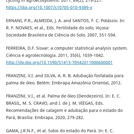
cycling in agroecosystems. 2011, 89(2), 219-227.
https://doi.org/10.1007/s10705-010-9389-x
ERNANI, P.R., ALMEIDA, J. A. and SANTOS, F. C. Potássio. In:
R. F. NOVAES, et al., Eds. Fertilidade do solo, Viçosa:
Sociedade Brasileira de Ciência do Solo. 2007, 551-594.
FERREIRA, D.F. Sisvar: a computer statistical analysis system.
Ciência e agrotecnologia. 2011, 35(6), 1039-1042.
http://dx.doi.org/10.1590/S1413-70542011000600001
FRANZINI, V.I. and SILVA, A. R. B. Adubação fosfatada para
palma de óleo. Belém: Embrapa Amazônia Oriental, 2012.
FRANZINI, V.I., et al. Palma de óleo (Dendezeiro). In: E. C.
BRASIL, M. S. CRAVO, and I. de J. M. VIÉGAS, Eds.
Recomendações de calagem e adubação para o estado do
Pará, Brasília: Embrapa. 2020, 279-282.
GAMA, J.R.N.F., et al. Solos do estado do Pará. In: E. C.