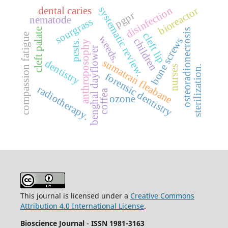
disinfection
systematic review.
dental caries
bioreactor
pgpr
nematode
sourgrass
cleft palate
osteoradionecrosis
cleft lip
compassion fatigue
weeds.
bone screws
children
pests.
anthroposophy
benghal dayflower
sumatran fleabane
dentistry
nurses
sterilization.
forensic dentistry
radiotherapy.
coffea
ozone
This journal is licensed under a
Creative Commons
Attribution 4.0 International License
.
Bioscience Journal
-
ISSN 1981-3163