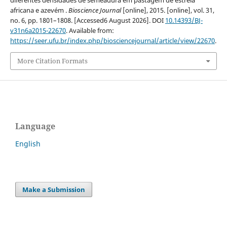
diferentes densidades de semeadura em pastagem de estrela
africana e azevém .
Bioscience Journal
[online], 2015. [online], vol. 31,
no. 6, pp. 1801–1808. [Accessed6 August 2026]. DOI
10.14393/BJ-
v31n6a2015-22670
. Available from:
https://seer.ufu.br/index.php/biosciencejournal/article/view/22670
.
More Citation Formats
Language
English
Make a Submission