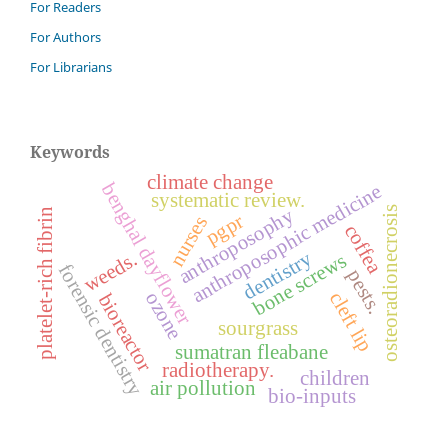
For Readers
For Authors
For Librarians
Keywords
climate change
benghal dayflower
anthroposophic medicine
systematic review.
osteoradionecrosis
anthroposophy
platelet-rich fibrin
pgpr
nurses
coffea
dentistry
weeds.
bone screws
forensic dentistry
pests.
ozone
cleft lip
bioreactor
sourgrass
sumatran fleabane
radiotherapy.
children
air pollution
bio-inputs