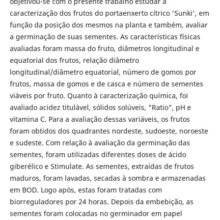
objetivou-se com o presente trabalho estudar a
caracterização dos frutos do portaenxerto cítrico 'Sunki', em
função da posição dos mesmos na planta e também, avaliar
a germinação de suas sementes. As características físicas
avaliadas foram massa do fruto, diâmetros longitudinal e
equatorial dos frutos, relação diâmetro
longitudinal/diâmetro equatorial, número de gomos por
frutos, massa de gomos e de casca e número de sementes
viáveis por fruto. Quanto à caracterização química, foi
avaliado acidez titulável, sólidos solúveis, "Ratio", pH e
vitamina C. Para a avaliação dessas variáveis, os frutos
foram obtidos dos quadrantes nordeste, sudoeste, noroeste
e sudeste. Com relação à avaliação da germinação das
sementes, foram utilizadas diferentes doses de ácido
giberélico e Stimulate. As sementes, extraídas de frutos
maduros, foram lavadas, secadas à sombra e armazenadas
em BOD. Logo após, estas foram tratadas com
biorreguladores por 24 horas. Depois da embebição, as
sementes foram colocadas no germinador em papel