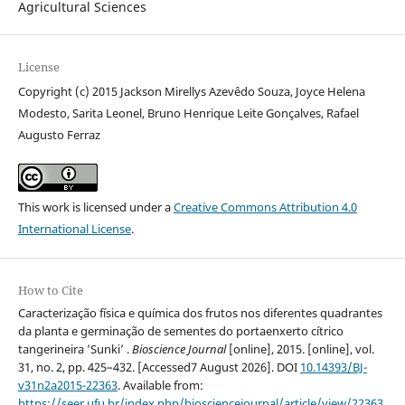
Agricultural Sciences
License
Copyright (c) 2015 Jackson Mirellys Azevêdo Souza, Joyce Helena
Modesto, Sarita Leonel, Bruno Henrique Leite Gonçalves, Rafael
Augusto Ferraz
This work is licensed under a
Creative Commons Attribution 4.0
International License
.
How to Cite
Caracterização física e química dos frutos nos diferentes quadrantes
da planta e germinação de sementes do portaenxerto cítrico
tangerineira ’Sunki’ .
Bioscience Journal
[online], 2015. [online], vol.
31, no. 2, pp. 425–432. [Accessed7 August 2026]. DOI
10.14393/BJ-
v31n2a2015-22363
. Available from:
https://seer.ufu.br/index.php/biosciencejournal/article/view/22363
.