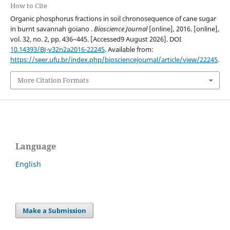
How to Cite
Organic phosphorus fractions in soil chronosequence of cane sugar
in burnt savannah goiano .
Bioscience Journal
[online], 2016. [online],
vol. 32, no. 2, pp. 436–445. [Accessed9 August 2026]. DOI
10.14393/BJ-v32n2a2016-22245
. Available from:
https://seer.ufu.br/index.php/biosciencejournal/article/view/22245
.
More Citation Formats
Language
English
Make a Submission