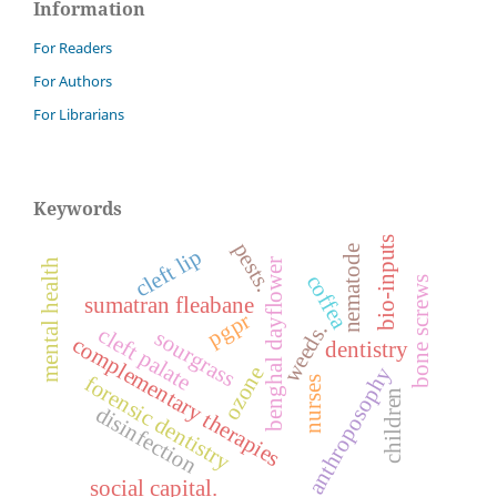
Information
For Readers
For Authors
For Librarians
Keywords
bio-inputs
pests.
nematode
cleft lip
benghal dayflower
mental health
coffea
bone screws
sumatran fleabane
pgpr
weeds.
cleft palate
sourgrass
complementary therapies
dentistry
anthroposophy
ozone
forensic dentistry
nurses
children
disinfection
social capital.