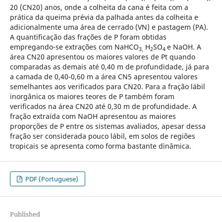
20 (CN20) anos, onde a colheita da cana é feita com a
prática da queima prévia da palhada antes da colheita e
adicionalmente uma área de cerrado (VN) e pastagem (PA).
A quantificação das frações de P foram obtidas
empregando-se extrações com NaHCO
H
SO
e NaOH. A
3,
2
4
área CN20 apresentou os maiores valores de Pt quando
comparadas as demais até 0,40 m de profundidade, já para
a camada de 0,40-0,60 m a área CN5 apresentou valores
semelhantes aos verificados para CN20. Para a fração lábil
inorgânica os maiores teores de P também foram
verificados na área CN20 até 0,30 m de profundidade. A
fração extraída com NaOH apresentou as maiores
proporções de P entre os sistemas avaliados, apesar dessa
fração ser considerada pouco lábil, em solos de regiões
tropicais se apresenta como forma bastante dinâmica.
PDF (Portuguese)
Published