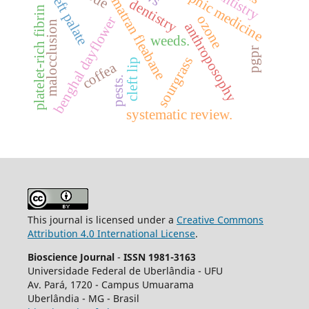
anthroposophic medicine
sumatran fleabane
cleft palate
dentistry
platelet-rich fibrin
ozone
benghal dayflower
malocclusion
anthroposophy
weeds.
pgpr
sourgrass
cleft lip
coffea
pests.
systematic review.
This journal is licensed under a
Creative Commons
Attribution 4.0 International License
.
Bioscience Journal
-
ISSN 1981-3163
Universidade Federal de Uberlândia - UFU
Av.
Pará, 1720 - Campus Umuarama
Uberlândia - MG - Brasil