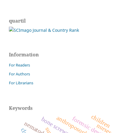
quartil
Information
For Readers
For Authors
For Librarians
Keywords
children
forensic dentistry
bone screws
nematode
nurses