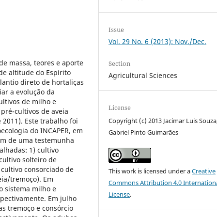
Issue
Vol. 29 No. 6 (2013): Nov./Dec.
 de massa, teores e aporte
Section
e altitude do Espírito
Agricultural Sciences
antio direto de hortaliças
ar a evolução da
ultivos de milho e
License
 pré-cultivos de aveia
2011). Este trabalho foi
Copyright (c) 2013 Jacimar Luis Souza
oecologia do INCAPER, em
Gabriel Pinto Guimarães
ram de uma testemunha
lhadas: 1) cultivo
ultivo solteiro de
 cultivo consorciado de
This work is licensed under a
Creative
eia/tremoço). Em
Commons Attribution 4.0 Internation
o sistema milho e
License
.
espectivamente. Em julho
as tremoço e consórcio