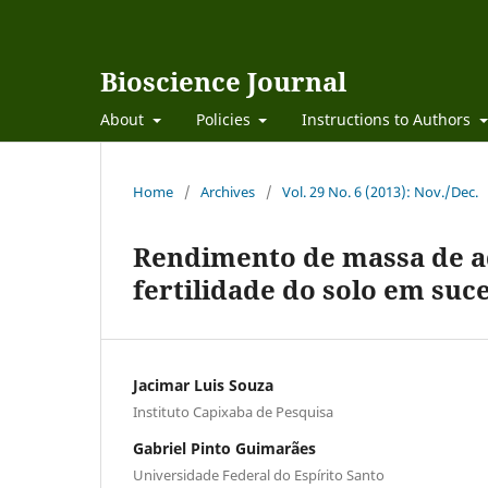
Bioscience Journal
About
Policies
Instructions to Authors
Home
/
Archives
/
Vol. 29 No. 6 (2013): Nov./Dec.
Rendimento de massa de a
fertilidade do solo em suc
Jacimar Luis Souza
Instituto Capixaba de Pesquisa
Gabriel Pinto Guimarães
Universidade Federal do Espírito Santo