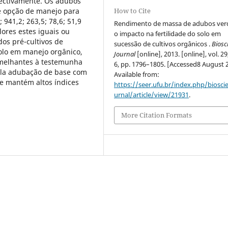
pectivamente. Os adubos
e opção de manejo para
How to Cite
 941,2; 263,5; 78,6; 51,9
Rendimento de massa de adubos ver
lores estes iguais ou
o impacto na fertilidade do solo em
 dos pré-cultivos de
sucessão de cultivos orgânicos .
Biosc
olo em manejo orgânico,
Journal
[online], 2013. [online], vol. 29
emelhantes à testemunha
6, pp. 1796–1805. [Accessed8 August 
ela adubação de base com
Available from:
e mantém altos índices
https://seer.ufu.br/index.php/biosci
urnal/article/view/21931
.
More Citation Formats