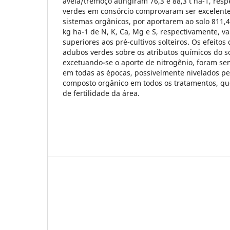
aveia/tremoço atingiram 76,3 e 88,3 t ha-1, res
verdes em consórcio comprovaram ser excelent
sistemas orgânicos, por aportarem ao solo 811,4;
kg ha-1 de N, K, Ca, Mg e S, respectivamente, va
superiores aos pré-cultivos solteiros. Os efeitos
adubos verdes sobre os atributos químicos do s
excetuando-se o aporte de nitrogênio, foram s
em todas as épocas, possivelmente nivelados p
composto orgânico em todos os tratamentos, qu
de fertilidade da área.