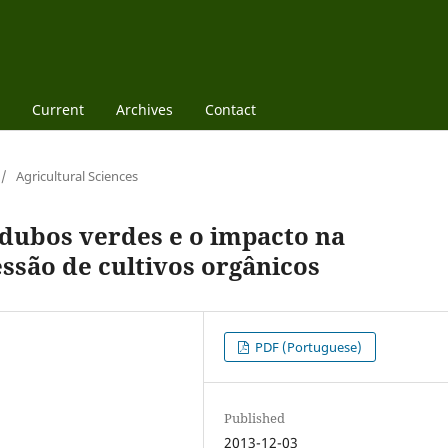
Current
Archives
Contact
/
Agricultural Sciences
dubos verdes e o impacto na
essão de cultivos orgânicos
PDF (Portuguese)
Published
2013-12-03