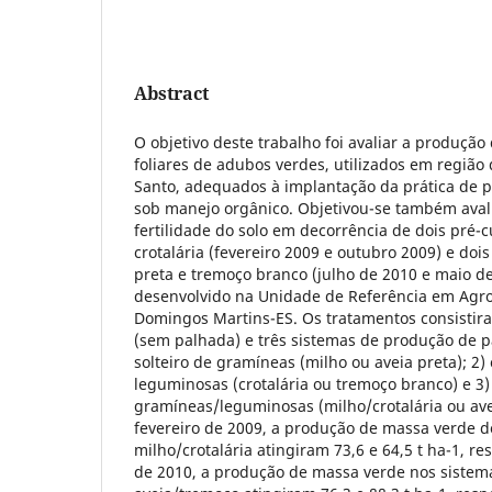
Abstract
O objetivo deste trabalho foi avaliar a produção
foliares de adubos verdes, utilizados em região d
Santo, adequados à implantação da prática de pl
sob manejo orgânico. Objetivou-se também avali
fertilidade do solo em decorrência de dois pré-c
crotalária (fevereiro 2009 e outubro 2009) e dois
preta e tremoço branco (julho de 2010 e maio de 
desenvolvido na Unidade de Referência em Agr
Domingos Martins-ES. Os tratamentos consisti
(sem palhada) e três sistemas de produção de pa
solteiro de gramíneas (milho ou aveia preta); 2) c
leguminosas (crotalária ou tremoço branco) e 3)
gramíneas/leguminosas (milho/crotalária ou av
fevereiro de 2009, a produção de massa verde d
milho/crotalária atingiram 73,6 e 64,5 t ha-1, r
de 2010, a produção de massa verde nos sistem