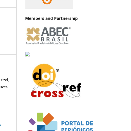
Members and Partnership
,
izel,
Lucca
al