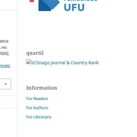
ience
, no.
quartil
2026].
encejo
Information
For Readers
For Authors
For Librarians