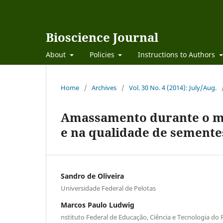
Bioscience Journal
About
Policies
Instructions to Authors
Home
/
Archives
/
Vol. 30 No. 4 (2014): July/Aug.
Amassamento durante o ma
e na qualidade de semente
Sandro de Oliveira
Universidade Federal de Pelotas
Marcos Paulo Ludwig
nstituto Federal de Educação, Ciência e Tecnologia do 