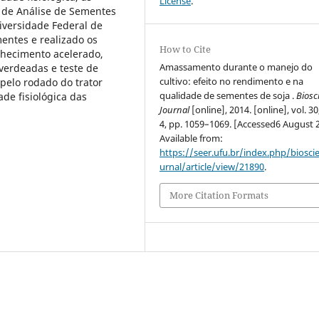
License
.
 de Análise de Sementes
iversidade Federal de
entes e realizado os
How to Cite
lhecimento acelerado,
Amassamento durante o manejo do
verdeadas e teste de
cultivo: efeito no rendimento e na
pelo rodado do trator
qualidade de sementes de soja .
Biosc
de fisiológica das
Journal
[online], 2014. [online], vol. 30
4, pp. 1059–1069. [Accessed6 August 
Available from:
https://seer.ufu.br/index.php/biosci
urnal/article/view/21890
.
More Citation Formats