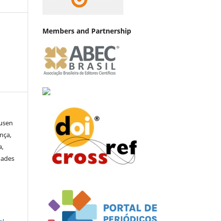
Members and Partnership
ausen
nça,
a,
rnades