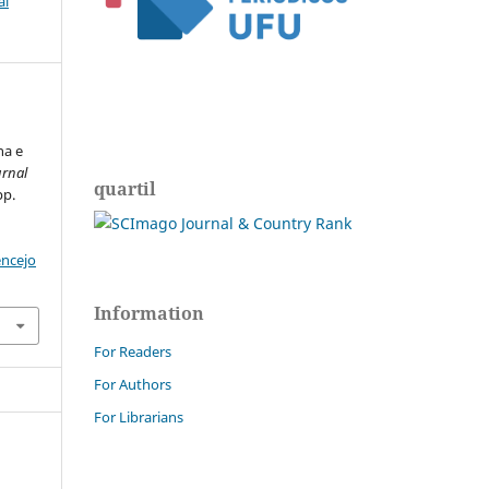
al
na e
urnal
quartil
pp.
encejo
Information
For Readers
For Authors
For Librarians