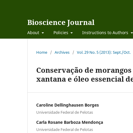
Bioscience Journal
About
Policies
Instructions to Authors
Home
/
Archives
/
Vol. 29 No. 5 (2013): Sept./Oct.
Conservação de morangos 
xantana e óleo essencial de
Caroline Dellinghausen Borges
Universidade Federal de Pelotas
Carla Rosane Barboza Mendonça
Universidade Federal de Pelotas