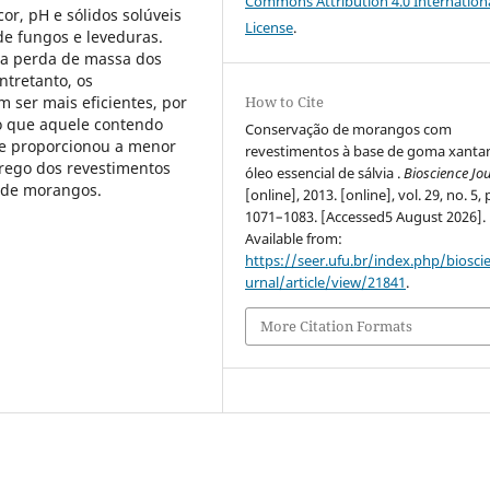
Commons Attribution 4.0 Internation
or, pH e sólidos solúveis
License
.
de fungos e leveduras.
a perda de massa dos
tretanto, os
 ser mais eficientes, por
How to Cite
o que aquele contendo
Conservação de morangos com
que proporcionou a menor
revestimentos à base de goma xanta
rego dos revestimentos
óleo essencial de sálvia .
Bioscience Jo
s de morangos.
[online], 2013. [online], vol. 29, no. 5, 
1071–1083. [Accessed5 August 2026].
Available from:
https://seer.ufu.br/index.php/biosci
urnal/article/view/21841
.
More Citation Formats