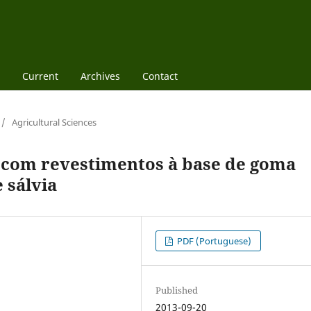
Current
Archives
Contact
/
Agricultural Sciences
com revestimentos à base de goma
 sálvia
PDF (Portuguese)
Published
2013-09-20