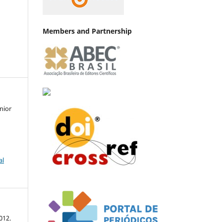
Members and Partnership
nior
al
012.