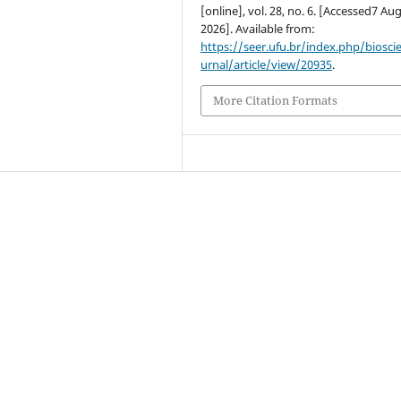
[online], vol. 28, no. 6. [Accessed7 Au
2026]. Available from:
https://seer.ufu.br/index.php/biosci
urnal/article/view/20935
.
More Citation Formats