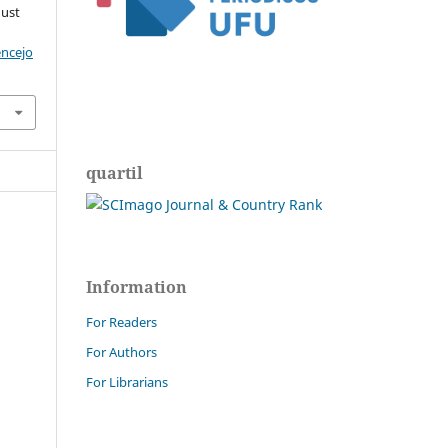
gust
encejo
quartil
Information
For Readers
For Authors
For Librarians