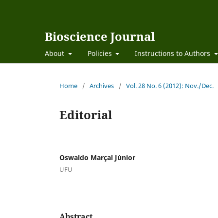
Bioscience Journal
About
Policies
Instructions to Authors
Home
/
Archives
/
Vol. 28 No. 6 (2012): Nov./Dec.
Editorial
Oswaldo Marçal Júnior
UFU
Abstract