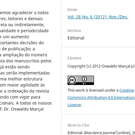
Issue
remos agradecer a todos
Vol. 28 No. 6 (2012): Nov./Dec.
res, leitores e demais
reta ou indiretamente,
ualidade e periodicidade
Section
por um aumento
Editorial
portantes decisões do
a de publicação; a
; a ampliação do número
License
via dos manuscritos pelos
Copyright (c) 2012 Oswaldo Marçal Jú
já estão sendo
tras serão implementadas
uma melhor estrutura
com maior agilidade às
This work is licensed under a
Creative
 a indexação da revista
ando com vigor para
Commons Attribution 4.0 Internation
cionais. A todos os nossos
License
.
f. Dr. Oswaldo Marçal
How to Cite
Editorial.
Bioscience Journal
[online], 2