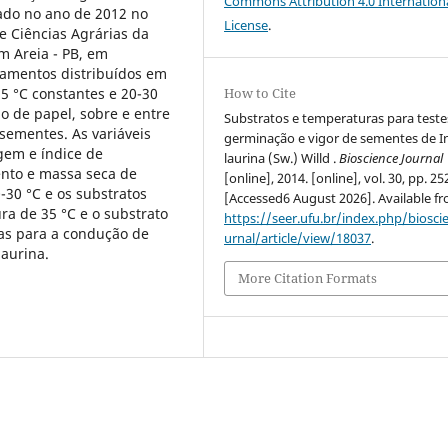
Commons Attribution 4.0 Internation
zado no ano de 2012 no
License
.
e Ciências Agrárias da
m Areia - PB, em
tamentos distribuídos em
35 °C constantes e 20-30
How to Cite
olo de papel, sobre e entre
Substratos e temperaturas para teste
 sementes. As variáveis
germinação e vigor de sementes de I
gem e índice de
laurina (Sw.) Willd .
Bioscience Journal
nto e massa seca de
[online], 2014. [online], vol. 30, pp. 2
-30 °C e os substratos
[Accessed6 August 2026]. Available f
ra de 35 °C e o substrato
https://seer.ufu.br/index.php/biosci
as para a condução de
urnal/article/view/18037
.
laurina.
More Citation Formats