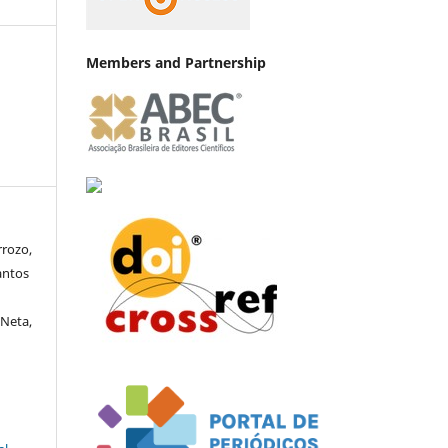
Members and Partnership
rrozo,
antos
 Neta,