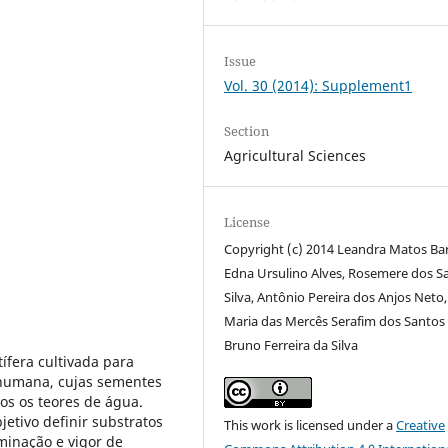
Issue
Vol. 30 (2014): Supplement1
Section
Agricultural Sciences
License
Copyright (c) 2014 Leandra Matos Ba
Edna Ursulino Alves, Rosemere dos S
Silva, Antônio Pereira dos Anjos Neto,
Maria das Mercês Serafim dos Santos
Bruno Ferreira da Silva
tífera cultivada para
humana, cujas sementes
os os teores de água.
etivo definir substratos
This work is licensed under a
Creative
minação e vigor de