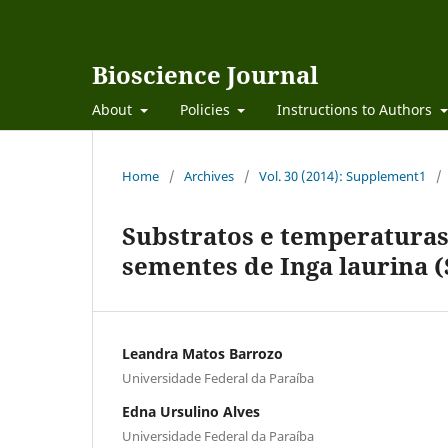
Bioscience Journal
About
Policies
Instructions to Authors
Home
/
Archives
/
Vol. 30 (2014): Supplement1
/
Substratos e temperaturas
sementes de Inga laurina (
Leandra Matos Barrozo
Universidade Federal da Paraíba
Edna Ursulino Alves
Universidade Federal da Paraíba