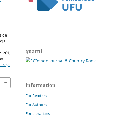
al
s de
nga
quartil
52–261.
rom:
encejo
Information
For Readers
For Authors
For Librarians