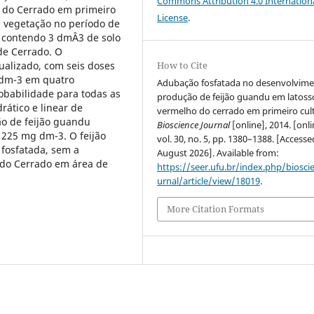
Commons Attribution 4.0 Internation
 do Cerrado em primeiro
License
.
e vegetação no período de
 contendo 3 dmÂ­3 de solo
de Cerrado. O
ualizado, com seis doses
How to Cite
g dm-3 em quatro
Adubação fosfatada no desenvolvime
robabilidade para todas as
produção de feijão guandu em latoss
rático e linear de
vermelho do cerrado em primeiro cult
o de feijão guandu
Bioscience Journal
[online], 2014. [onli
a 225 mg dm-3. O feijão
vol. 30, no. 5, pp. 1380–1388. [Access
fosfatada, sem a
August 2026]. Available from:
 do Cerrado em área de
https://seer.ufu.br/index.php/biosci
urnal/article/view/18019
.
More Citation Formats