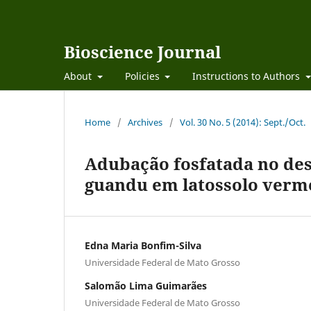
Bioscience Journal
About
Policies
Instructions to Authors
Home
/
Archives
/
Vol. 30 No. 5 (2014): Sept./Oct.
Adubação fosfatada no des
guandu em latossolo verme
Edna Maria Bonfim-Silva
Universidade Federal de Mato Grosso
Salomão Lima Guimarães
Universidade Federal de Mato Grosso