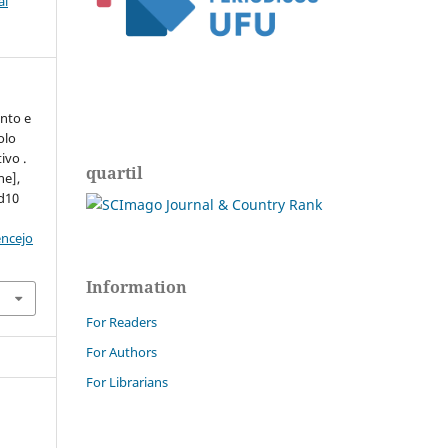
al
nto e
olo
ivo .
quartil
ne],
ed10
encejo
Information
For Readers
For Authors
For Librarians