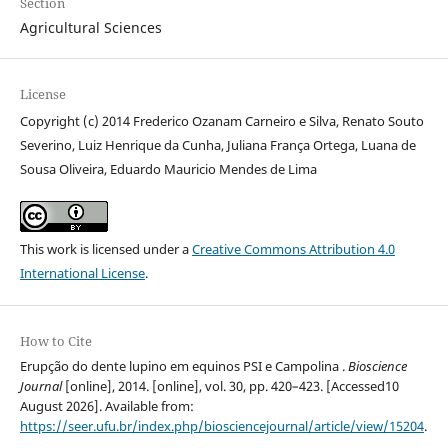
Section
Agricultural Sciences
License
Copyright (c) 2014 Frederico Ozanam Carneiro e Silva, Renato Souto
Severino, Luiz Henrique da Cunha, Juliana França Ortega, Luana de
Sousa Oliveira, Eduardo Mauricio Mendes de Lima
This work is licensed under a
Creative Commons Attribution 4.0
International License
.
How to Cite
Erupção do dente lupino em equinos PSI e Campolina .
Bioscience
Journal
[online], 2014. [online], vol. 30, pp. 420–423. [Accessed10
August 2026]. Available from:
https://seer.ufu.br/index.php/biosciencejournal/article/view/15204
.