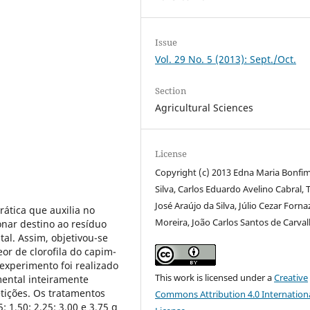
Issue
Vol. 29 No. 5 (2013): Sept./Oct.
Section
Agricultural Sciences
License
Copyright (c) 2013 Edna Maria Bonfim
Silva, Carlos Eduardo Avelino Cabral,
José Araújo da Silva, Júlio Cezar Forna
ática que auxilia no
Moreira, João Carlos Santos de Carva
onar destino ao resíduo
al. Assim, objetivou-se
eor de clorofila do capim-
experimento foi realizado
This work is licensed under a
Creative
ental inteiramente
tições. Os tratamentos
Commons Attribution 4.0 Internation
; 1,50; 2,25; 3,00 e 3,75 g