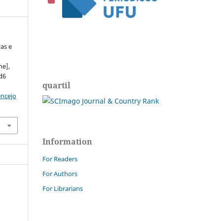
vas e
ne],
ed6
quartil
encejo
Information
For Readers
For Authors
For Librarians