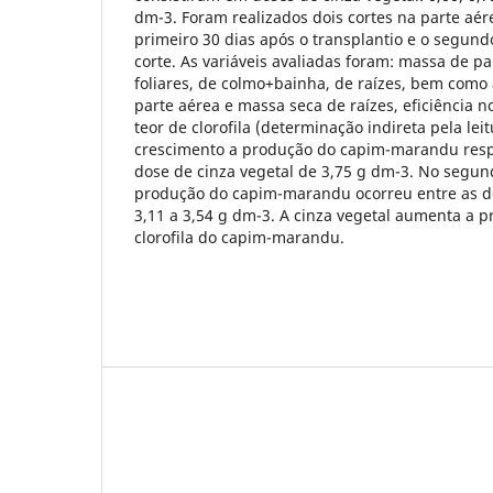
dm-3. Foram realizados dois cortes na parte aér
primeiro 30 dias após o transplantio e o segund
corte. As variáveis avaliadas foram: massa de pa
foliares, de colmo+bainha, de raízes, bem como
parte aérea e massa seca de raízes, eficiência n
teor de clorofila (determinação indireta pela lei
crescimento a produção do capim-marandu resp
dose de cinza vegetal de 3,75 g dm-3. No segun
produção do capim-marandu ocorreu entre as do
3,11 a 3,54 g dm-3. A cinza vegetal aumenta a p
clorofila do capim-marandu.