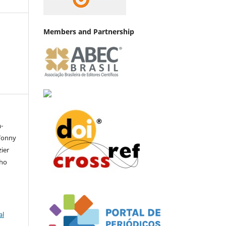
Members and Partnership
-
 Tonny
zier
lho
al