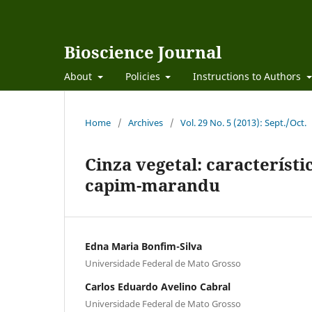
Bioscience Journal
About
Policies
Instructions to Authors
Home
/
Archives
/
Vol. 29 No. 5 (2013): Sept./Oct.
Cinza vegetal: característi
capim-marandu
Edna Maria Bonfim-Silva
Universidade Federal de Mato Grosso
Carlos Eduardo Avelino Cabral
Universidade Federal de Mato Grosso