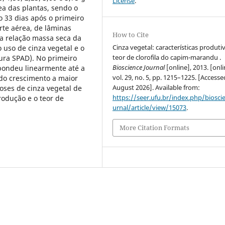
License
.
ea das plantas, sendo o
o 33 dias após o primeiro
rte aérea, de lâminas
How to Cite
 a relação massa seca da
Cinza vegetal: características produti
o uso de cinza vegetal e o
teor de clorofila do capim-marandu .
tura SPAD). No primeiro
Bioscience Journal
[online], 2013. [onli
ondeu linearmente até a
vol. 29, no. 5, pp. 1215–1225. [Access
do crescimento a maior
August 2026]. Available from:
ses de cinza vegetal de
https://seer.ufu.br/index.php/biosci
rodução e o teor de
urnal/article/view/15073
.
More Citation Formats