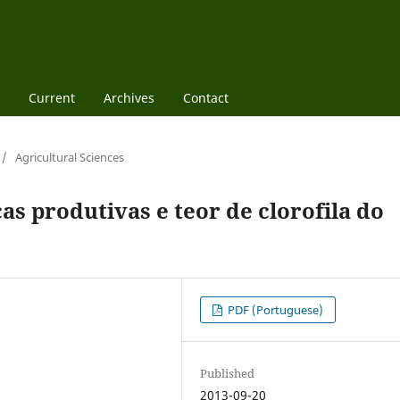
Current
Archives
Contact
/
Agricultural Sciences
cas produtivas e teor de clorofila do
PDF (Portuguese)
Published
2013-09-20