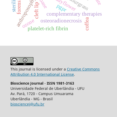
anthroposophy
sourgrass
cleft lip
pgpr
complementary therapies
coffea
ozone
osteoradionecrosis
platelet-rich fibrin
This journal is licensed under a
Creative Commons
Attribution 4.0 International License
.
Bioscience Journal
-
ISSN 1981-3163
Universidade Federal de Uberlândia - UFU
Av.
Pará, 1720 - Campus Umuarama
Uberlândia - MG - Brasil
biosciencej@ufu.br