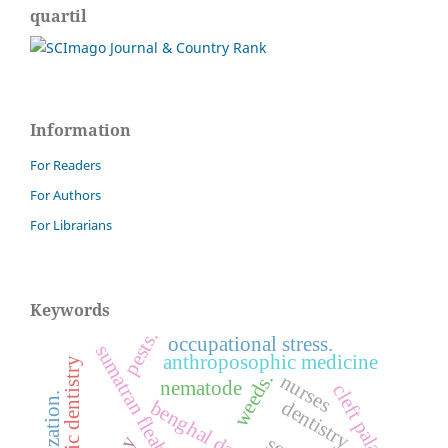
quartil
Information
For Readers
For Authors
For Librarians
Keywords
pests.
occupational stress.
sumatran fleabane
anthroposophic medicine
forensic dentistry
weeds.
nurses
nematode
cleft palate
sterilization.
benghal dayflower
dentistry