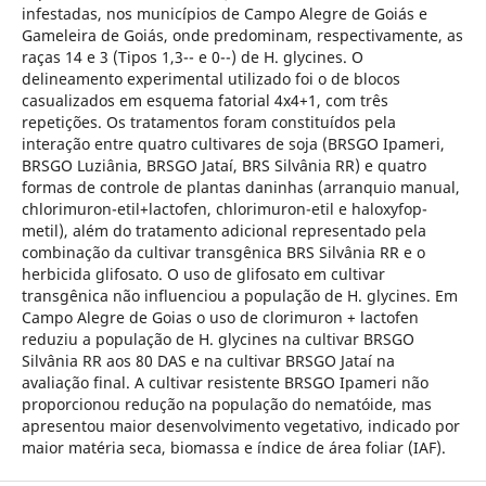
infestadas, nos municípios de Campo Alegre de Goiás e
Gameleira de Goiás, onde predominam, respectivamente, as
raças 14 e 3 (Tipos 1,3-- e 0--) de H. glycines. O
delineamento experimental utilizado foi o de blocos
casualizados em esquema fatorial 4x4+1, com três
repetições. Os tratamentos foram constituídos pela
interação entre quatro cultivares de soja (BRSGO Ipameri,
BRSGO Luziânia, BRSGO Jataí, BRS Silvânia RR) e quatro
formas de controle de plantas daninhas (arranquio manual,
chlorimuron-etil+lactofen, chlorimuron-etil e haloxyfop-
metil), além do tratamento adicional representado pela
combinação da cultivar transgênica BRS Silvânia RR e o
herbicida glifosato. O uso de glifosato em cultivar
transgênica não influenciou a população de H. glycines. Em
Campo Alegre de Goias o uso de clorimuron + lactofen
reduziu a população de H. glycines na cultivar BRSGO
Silvânia RR aos 80 DAS e na cultivar BRSGO Jataí na
avaliação final. A cultivar resistente BRSGO Ipameri não
proporcionou redução na população do nematóide, mas
apresentou maior desenvolvimento vegetativo, indicado por
maior matéria seca, biomassa e índice de área foliar (IAF).