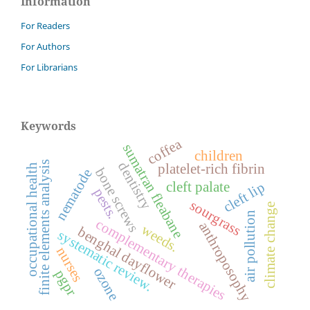
Information
For Readers
For Authors
For Librarians
Keywords
coffea
sumatran fleabane
children
finite elements analysis
dentistry
platelet-rich fibrin
occupational health
bone screws
nematode
cleft palate
cleft lip
pests.
sourgrass
climate change
air pollution
complementary therapies
anthroposophy
weeds.
benghal dayflower
systematic review.
nurses
ozone
pgpr