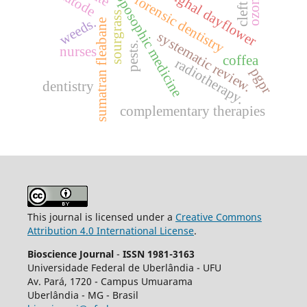
anthroposophic medicine
benghal dayflower
cleft lip
ozone
forensic dentistry
sourgrass
weeds.
sumatran fleabane
systematic review.
pests.
nurses
coffea
radiotherapy.
pgpr
dentistry
complementary therapies
This journal is licensed under a
Creative Commons
Attribution 4.0 International License
.
Bioscience Journal
-
ISSN 1981-3163
Universidade Federal de Uberlândia - UFU
Av.
Pará, 1720 - Campus Umuarama
Uberlândia - MG - Brasil