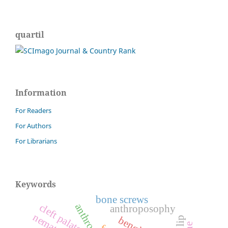
quartil
Information
For Readers
For Authors
For Librarians
Keywords
bone screws
cleft palate
anthroposophy
nematode