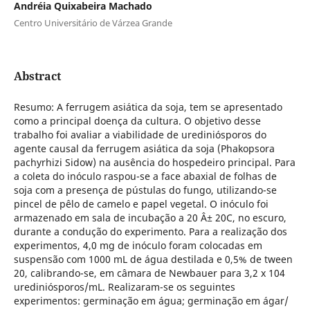
Andréia Quixabeira Machado
Centro Universitário de Várzea Grande
Abstract
Resumo: A ferrugem asiática da soja, tem se apresentado
como a principal doença da cultura. O objetivo desse
trabalho foi avaliar a viabilidade de urediniósporos do
agente causal da ferrugem asiática da soja (Phakopsora
pachyrhizi Sidow) na ausência do hospedeiro principal. Para
a coleta do inóculo raspou-se a face abaxial de folhas de
soja com a presença de pústulas do fungo, utilizando-se
pincel de pêlo de camelo e papel vegetal. O inóculo foi
armazenado em sala de incubação a 20 Â± 20C, no escuro,
durante a condução do experimento. Para a realização dos
experimentos, 4,0 mg de inóculo foram colocadas em
suspensão com 1000 mL de água destilada e 0,5% de tween
20, calibrando-se, em câmara de Newbauer para 3,2 x 104
urediniósporos/mL. Realizaram-se os seguintes
experimentos: germinação em água; germinação em ágar/