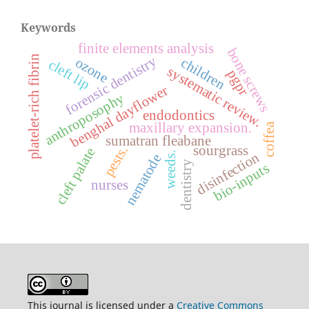
Keywords
finite elements analysis
bone screws
platelet-rich fibrin
forensic dentistry
ozone
children
cleft lip
systematic review.
pgpr
benghal dayflower
anthroposophy
endodontics
maxillary expansion.
coffea
sumatran fleabane
sourgrass
pests.
cleft palate
disinfection
weeds.
nematode
dentistry
bio-inputs
nurses
This journal is licensed under a
Creative Commons