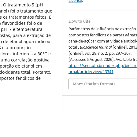
License
.
. O tratamento 5 (pH
anol) foi o tratamento que
s os tratamentos feitos. E
How to Cite
 flavonóides foi o de
Parâmetros de influência na extração
; pH=7 e temperatura
compostos fenólicos de partes aéreas
postas, para a extração de
cana-de-açúcar com atividade antiox
ão de etanol:água indicou
total .
Bioscience Journal
[online], 2013
 8 e a proporção
[online], vol. 29, no. 2, pp. 297–307.
lores inferiores a 30°C e
[Accessed6 August 2026]. Available f
uma correlação positiva
https://seer.ufu.br/index.php/biosci
porção de etanol em
urnal/article/view/13341
.
ioxidante total. Portanto,
postos fenólicos de
More Citation Formats