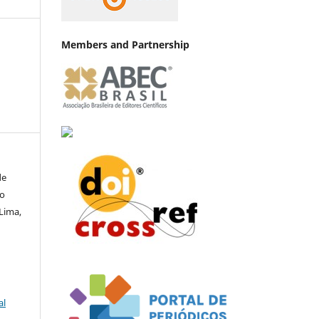
Members and Partnership
de
io
Lima,
al