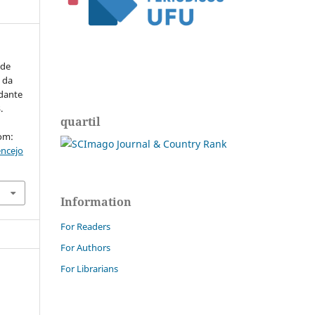
 de
 da
idante
.
quartil
rom:
encejo
Information
For Readers
For Authors
For Librarians