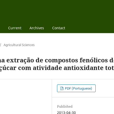
Current
Archives
Contact
/
Agricultural Sciences
na extração de compostos fenólicos d
çúcar com atividade antioxidante tot
PDF (Portuguese)
Published
2013-04-30