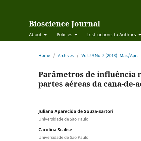
Bioscience Journal
About
Policies
Instructions to Authors
Home
/
Archives
/
Vol. 29 No. 2 (2013): Mar./Apr.
Parâmetros de influência 
partes aéreas da cana-de-a
Juliana Aparecida de Souza-Sartori
Universidade de São Paulo
Carolina Scalise
Universidade de São Paulo