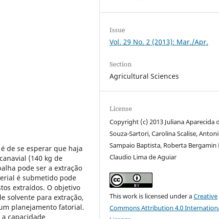
Issue
Vol. 29 No. 2 (2013): Mar./Apr.
Section
Agricultural Sciences
License
Copyright (c) 2013 Juliana Aparecida 
Souza-Sartori, Carolina Scalise, Anton
Sampaio Baptista, Roberta Bergamin 
é de se esperar que haja
Claudio Lima de Aguiar
anavial (140 kg de
palha pode ser a extração
terial é submetido pode
os extraídos. O objetivo
This work is licensed under a
Creative
de solvente para extração,
um planejamento fatorial.
Commons Attribution 4.0 Internation
e a capacidade