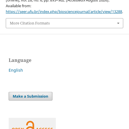
[online], vol. 28, no. 6, pp. 895–902. [Accessed9 August 2026].
Available from:
https://seer.ufu.br/index.php/biosciencejournal/article/view/13288
.
More Citation Formats
Language
English
Make a Submission