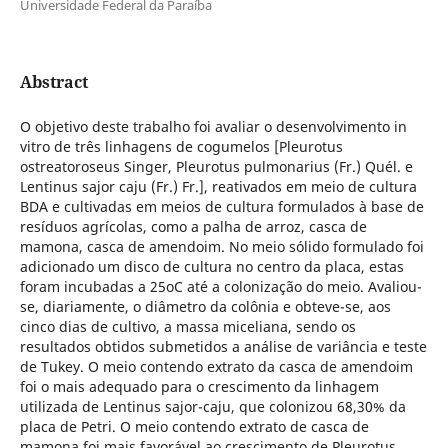
Universidade Federal da Paraíba
Abstract
O objetivo deste trabalho foi avaliar o desenvolvimento in
vitro de três linhagens de cogumelos [Pleurotus
ostreatoroseus Singer, Pleurotus pulmonarius (Fr.) Quél. e
Lentinus sajor caju (Fr.) Fr.], reativados em meio de cultura
BDA e cultivadas em meios de cultura formulados à base de
resíduos agrícolas, como a palha de arroz, casca de
mamona, casca de amendoim. No meio sólido formulado foi
adicionado um disco de cultura no centro da placa, estas
foram incubadas a 25oC até a colonização do meio. Avaliou-
se, diariamente, o diâmetro da colônia e obteve-se, aos
cinco dias de cultivo, a massa miceliana, sendo os
resultados obtidos submetidos a análise de variância e teste
de Tukey. O meio contendo extrato da casca de amendoim
foi o mais adequado para o crescimento da linhagem
utilizada de Lentinus sajor-caju, que colonizou 68,30% da
placa de Petri. O meio contendo extrato de casca de
mamona foi mais favorável ao crescimento de Pleurotus