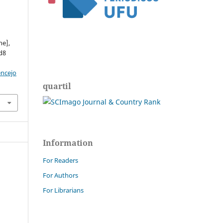
.
ne],
ed8
encejo
quartil
Information
For Readers
For Authors
For Librarians