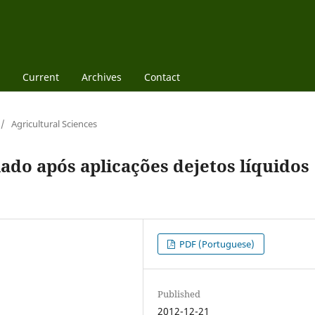
Current
Archives
Contact
/
Agricultural Sciences
do após aplicações dejetos líquidos
PDF (Portuguese)
Published
2012-12-21