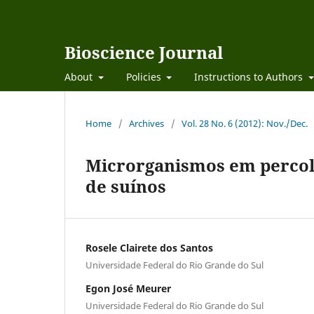
Bioscience Journal
About
Policies
Instructions to Authors
Home
/
Archives
/
Vol. 28 No. 6 (2012): Nov./Dec.
Microrganismos em percola
de suínos
Rosele Clairete dos Santos
Universidade Federal do Rio Grande do Sul
Egon José Meurer
Universidade Federal do Rio Grande do Sul