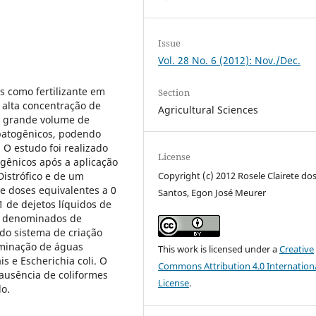
Issue
Vol. 28 No. 6 (2012): Nov./Dec.
os como fertilizante em
Section
m alta concentração de
Agricultural Sciences
 grande volume de
patogênicos, podendo
 O estudo foi realizado
License
gênicos após a aplicação
istrófico e de um
Copyright (c) 2012 Rosele Clairete do
se doses equivalentes a 0
Santos, Egon José Meurer
1 de dejetos líquidos de
ão denominados de
 do sistema de criação
aminação de águas
This work is licensed under a
Creative
is e Escherichia coli. O
Commons Attribution 4.0 Internation
 ausência de coliformes
License
.
lo.