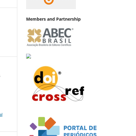
Members and Partnership
s
al