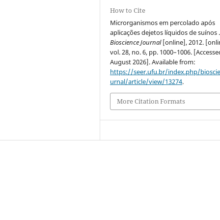
How to Cite
Microrganismos em percolado após
aplicações dejetos líquidos de suínos 
Bioscience Journal
[online], 2012. [onli
vol. 28, no. 6, pp. 1000–1006. [Access
August 2026]. Available from:
https://seer.ufu.br/index.php/biosci
urnal/article/view/13274
.
More Citation Formats