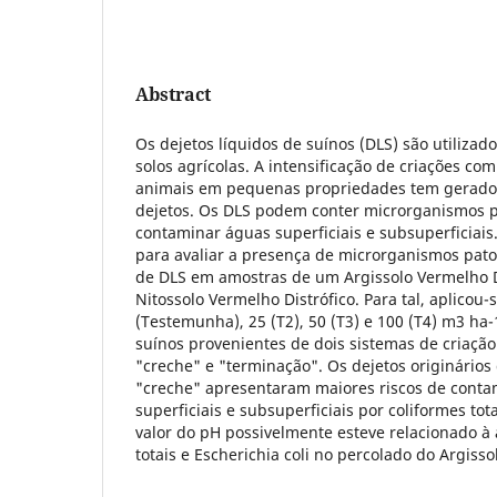
Abstract
Os dejetos líquidos de suínos (DLS) são utilizad
solos agrícolas. A intensificação de criações co
animais em pequenas propriedades tem gerado
dejetos. Os DLS podem conter microrganismos 
contaminar águas superficiais e subsuperficiais.
para avaliar a presença de microrganismos pato
de DLS em amostras de um Argissolo Vermelho D
Nitossolo Vermelho Distrófico. Para tal, aplicou-
(Testemunha), 25 (T2), 50 (T3) e 100 (T4) m3 ha-
suínos provenientes de dois sistemas de criaç
"creche" e "terminação". Os dejetos originários
"creche" apresentaram maiores riscos de cont
superficiais e subsuperficiais por coliformes tota
valor do pH possivelmente esteve relacionado à
totais e Escherichia coli no percolado do Argisso