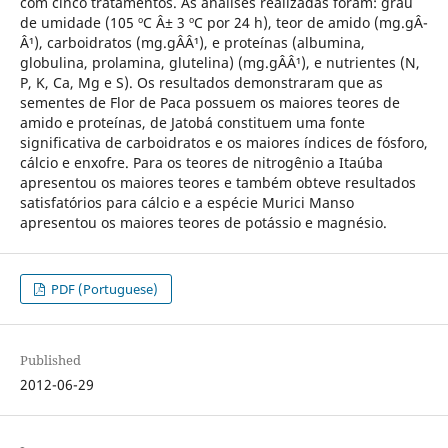
com cinco tratamentos. As análises realizadas foram: grau
de umidade (105 ºC Â± 3 ºC por 24 h), teor de amido (mg.gÂ­
Â¹), carboidratos (mg.gÂ­Â¹), e proteínas (albumina,
globulina, prolamina, glutelina) (mg.gÂ­Â¹), e nutrientes (N,
P, K, Ca, Mg e S). Os resultados demonstraram que as
sementes de Flor de Paca possuem os maiores teores de
amido e proteínas, de Jatobá constituem uma fonte
significativa de carboidratos e os maiores índices de fósforo,
cálcio e enxofre. Para os teores de nitrogênio a Itaúba
apresentou os maiores teores e também obteve resultados
satisfatórios para cálcio e a espécie Murici Manso
apresentou os maiores teores de potássio e magnésio.
PDF (Portuguese)
Published
2012-06-29