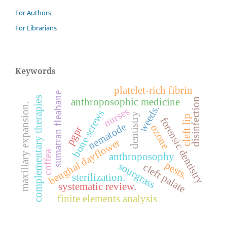
For Authors
For Librarians
Keywords
platelet-rich fibrin
sumatran fleabane
complementary therapies
disinfection
anthroposophic medicine
maxillary expansion.
weeds.
nurses
bone screws
dentistry
cleft lip
forensic dentistry
nematode
ozone
pgpr
benghal dayflower
coffea
anthroposophy
pests.
sourgrass
cleft palate
sterilization.
systematic review.
finite elements analysis