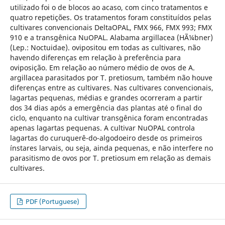
utilizado foi o de blocos ao acaso, com cinco tratamentos e
quatro repetições. Os tratamentos foram constituídos pelas
cultivares convencionais DeltaOPAL, FMX 966, FMX 993; FMX
910 e a transgênica NuOPAL. Alabama argillacea (HÃ¼bner)
(Lep.: Noctuidae). ovipositou em todas as cultivares, não
havendo diferenças em relação à preferência para
oviposição. Em relação ao número médio de ovos de A.
argillacea parasitados por T. pretiosum, também não houve
diferenças entre as cultivares. Nas cultivares convencionais,
lagartas pequenas, médias e grandes ocorreram a partir
dos 34 dias após a emergência das plantas até o final do
ciclo, enquanto na cultivar transgênica foram encontradas
apenas lagartas pequenas. A cultivar NuOPAL controla
lagartas do curuquerê-do-algodoeiro desde os primeiros
ínstares larvais, ou seja, ainda pequenas, e não interfere no
parasitismo de ovos por T. pretiosum em relação as demais
cultivares.
PDF (Portuguese)