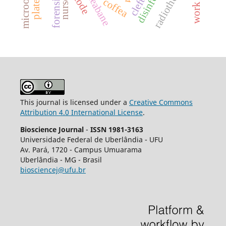
radiotherapy.
cleft lip
nurses
coffea
This journal is licensed under a
Creative Commons
Attribution 4.0 International License
.
Bioscience Journal
-
ISSN 1981-3163
Universidade Federal de Uberlândia - UFU
Av.
Pará, 1720 - Campus Umuarama
Uberlândia - MG - Brasil
biosciencej@ufu.br