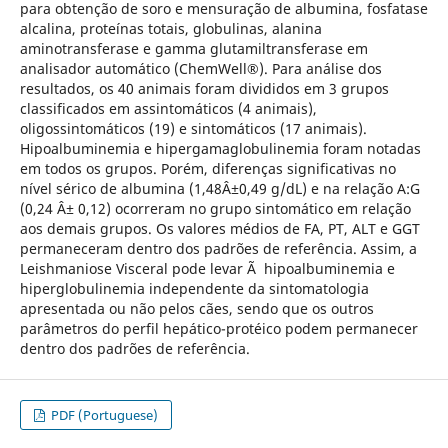
para obtenção de soro e mensuração de albumina, fosfatase
alcalina, proteínas totais, globulinas, alanina
aminotransferase e gamma glutamiltransferase em
analisador automático (ChemWell®). Para análise dos
resultados, os 40 animais foram divididos em 3 grupos
classificados em assintomáticos (4 animais),
oligossintomáticos (19) e sintomáticos (17 animais).
Hipoalbuminemia e hipergamaglobulinemia foram notadas
em todos os grupos. Porém, diferenças significativas no
nível sérico de albumina (1,48Â±0,49 g/dL) e na relação A:G
(0,24 Â± 0,12) ocorreram no grupo sintomático em relação
aos demais grupos. Os valores médios de FA, PT, ALT e GGT
permaneceram dentro dos padrões de referência. Assim, a
Leishmaniose Visceral pode levar Ã hipoalbuminemia e
hiperglobulinemia independente da sintomatologia
apresentada ou não pelos cães, sendo que os outros
parâmetros do perfil hepático-protéico podem permanecer
dentro dos padrões de referência.
PDF (Portuguese)