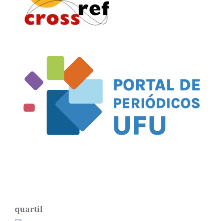
quartil