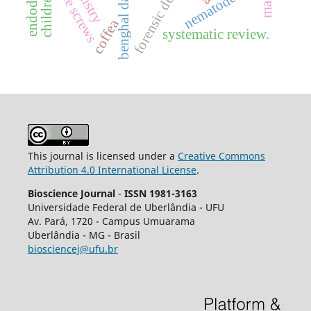
benghal dayflower
forensic dentistry
endodontics
bone screws
children
nematode
coffea
systematic review.
This journal is licensed under a
Creative Commons
Attribution 4.0 International License
.
Bioscience Journal
-
ISSN 1981-3163
Universidade Federal de Uberlândia - UFU
Av.
Pará, 1720 - Campus Umuarama
Uberlândia - MG - Brasil
biosciencej@ufu.br