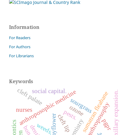
Information
For Readers
For Authors
For Librarians
Keywords
cleft palate
social capital.
anthroposophic medicine
maxillary expansion.
sumatran fleabane
sourgrass
anthroposophy
ozone
nurses
pests.
cleft lip
pgpr
weeds.
dentistry