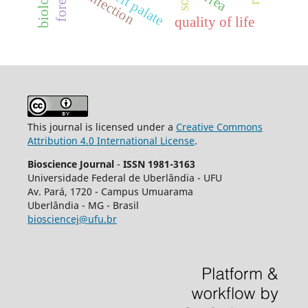
disinfection
cleft palate
quality of life
This journal is licensed under a
Creative Commons
Attribution 4.0 International License
.
Bioscience Journal
-
ISSN 1981-3163
Universidade Federal de Uberlândia - UFU
Av.
Pará, 1720 - Campus Umuarama
Uberlândia - MG - Brasil
biosciencej@ufu.br