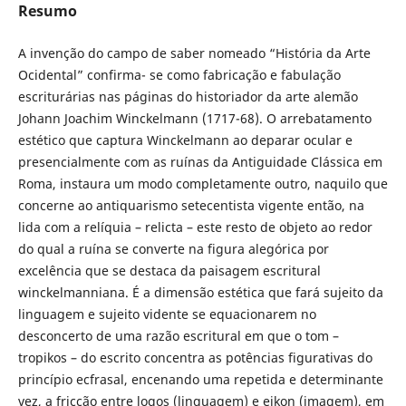
Resumo
A invenção do campo de saber nomeado “História da Arte
Ocidental” confirma- se como fabricação e fabulação
escriturárias nas páginas do historiador da arte alemão
Johann Joachim Winckelmann (1717-68). O arrebatamento
estético que captura Winckelmann ao deparar ocular e
presencialmente com as ruínas da Antiguidade Clássica em
Roma, instaura um modo completamente outro, naquilo que
concerne ao antiquarismo setecentista vigente então, na
lida com a relíquia – relicta – este resto de objeto ao redor
do qual a ruína se converte na figura alegórica por
excelência que se destaca da paisagem escritural
winckelmanniana. É a dimensão estética que fará sujeito da
linguagem e sujeito vidente se equacionarem no
desconcerto de uma razão escritural em que o tom –
tropikos – do escrito concentra as potências figurativas do
princípio ecfrasal, encenando uma repetida e determinante
vez, a fricção entre logos (linguagem) e eikon (imagem), em