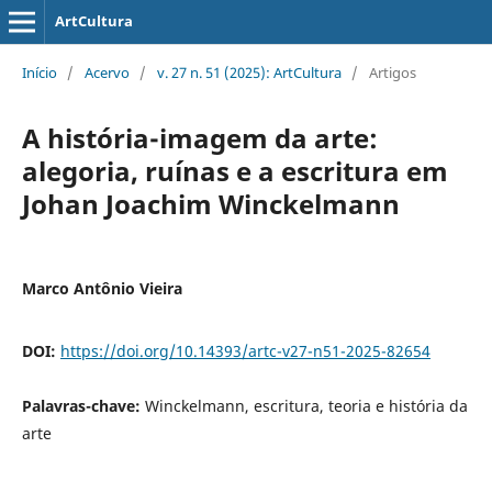
ArtCultura
Início
/
Acervo
/
v. 27 n. 51 (2025): ArtCultura
/
Artigos
A história-imagem da arte:
alegoria, ruínas e a escritura em
Johan Joachim Winckelmann
Marco Antônio Vieira
DOI:
https://doi.org/10.14393/artc-v27-n51-2025-82654
Palavras-chave:
Winckelmann, escritura, teoria e história da
arte