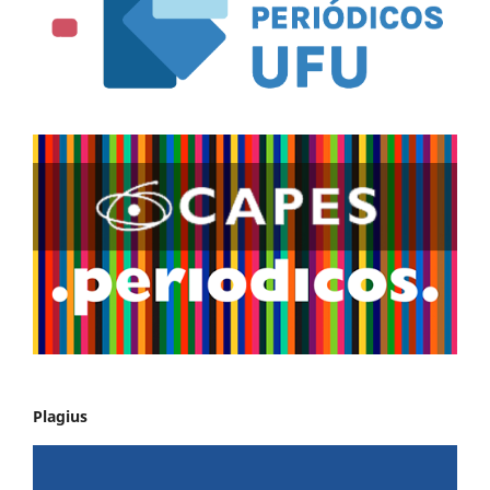
Plagius