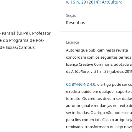
v. 16 n. 29 (2014): ArtCultura
Seção
Resenhas
 Paraná (UFPR). Professor
 e do Programa de Pós-
Licença
l de Goiás/Campus
Autores que publicam nesta revista
concordam com os seguintes termos
licença Creative Commons, adotada a 
da
ArtCultura
, v. 21, n. 39 (jul.-dez. 201
CC BY-NC-ND 4.0
: o artigo pode ser c
e redistribuído em qualquer suporte 
formato. Os créditos devem ser dado
autor original e mudanças no texto 
ser indicadas. O artigo não pode ser 
para fins comerciais. Caso o artigo sej
remixado, transformado ou algo novo