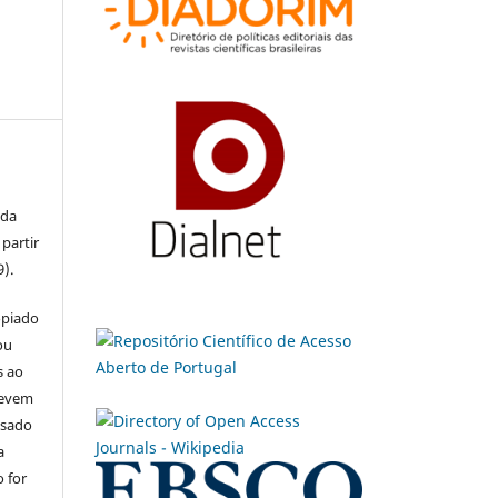
 da
partir
9).
opiado
ou
s ao
devem
usado
a
 for