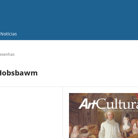
Notícias
esenhas
c Hobsbawm