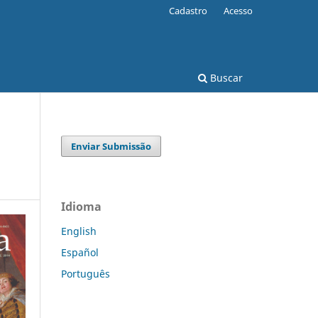
Cadastro
Acesso
Buscar
Enviar Submissão
Idioma
English
Español
Português