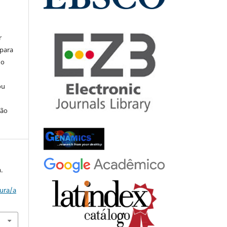
r
 para
do
ou
ção
.
tura/a