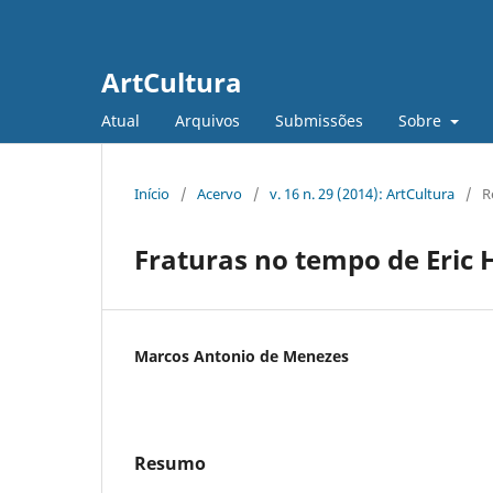
ArtCultura
Atual
Arquivos
Submissões
Sobre
Início
/
Acervo
/
v. 16 n. 29 (2014): ArtCultura
/
R
Fraturas no tempo de Eri
Marcos Antonio de Menezes
Resumo