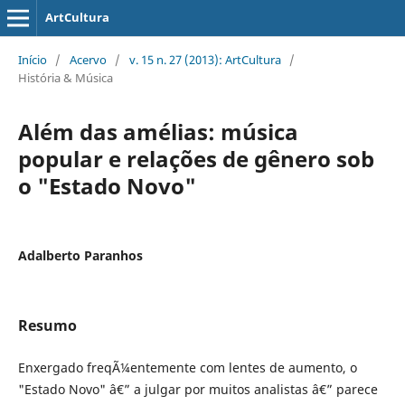
ArtCultura
Início
/
Acervo
/
v. 15 n. 27 (2013): ArtCultura
/
História & Música
Além das amélias: música
popular e relações de gênero sob
o "Estado Novo"
Adalberto Paranhos
Resumo
Enxergado freqÃ¼entemente com lentes de aumento, o
"Estado Novo" â€” a julgar por muitos analistas â€” parece