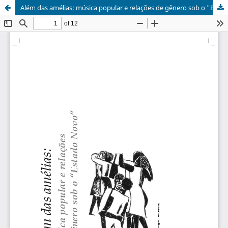
Além das amélias: música popular e relações de gênero sob o "Estado Novo"