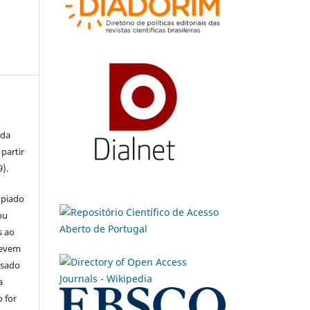
 da
partir
9).
opiado
ou
s ao
devem
usado
a
 for