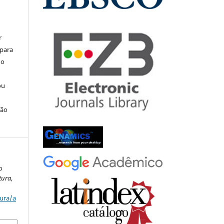
r
 para
do
ou
ção
o
tura
,
tura/a