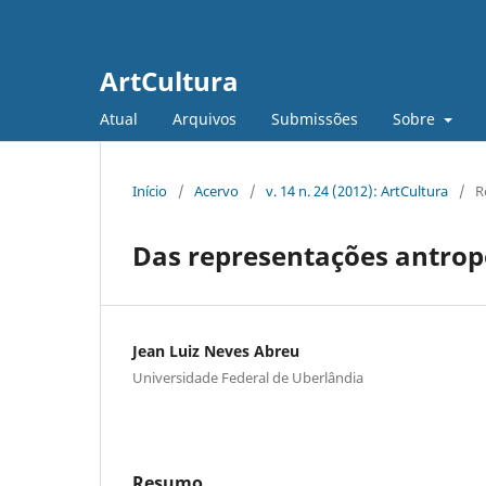
ArtCultura
Atual
Arquivos
Submissões
Sobre
Início
/
Acervo
/
v. 14 n. 24 (2012): ArtCultura
/
R
Das representações antrop
Jean Luiz Neves Abreu
Universidade Federal de Uberlândia
Resumo