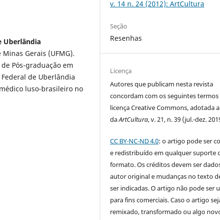
v. 14 n. 24 (2012): ArtCultura
Seção
Resenhas
e Uberlândia
e Minas Gerais (UFMG).
a de Pós-graduação em
Licença
e Federal de Uberlândia
Autores que publicam nesta revista
médico luso-brasileiro no
concordam com os seguintes termos
licença Creative Commons, adotada a 
da
ArtCultura
, v. 21, n. 39 (jul.-dez. 201
CC BY-NC-ND 4.0
: o artigo pode ser c
e redistribuído em qualquer suporte 
formato. Os créditos devem ser dado
autor original e mudanças no texto 
ser indicadas. O artigo não pode ser 
para fins comerciais. Caso o artigo sej
remixado, transformado ou algo novo