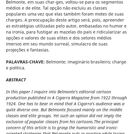
Belmonte, em suas char-ges, voltou-se para os segmentos
médios e de elite. Tal opção não excluiu as classes
populares uma vez que elas também foram motes de suas
charges. A preocupação deste artigo será, pois, apreender
as estratégias utilizadas pelo autor, embasadas no humor e
na ironia, para fustigar as mazelas do país e ridicularizar as
opções e valores de suas elites e dos setores médios
imersos em seu mundo surreal, simulacro de suas
projeções e fantasias.
PALAVRAS-CHAVE:
Belmonte; imaginário brasileiro; charge
e política.
ABSTRACT
In this paper I inquire into Belmonte's editorial cartoon
production published in A Cigarra Magazine from 1922 through
1924. One has to bear in mind that A Cigarra's audience was a
quite diverse one. But Belmonte focused mainly on the middle
classes and elite groups. Yet such an option did not imply the
exclusion of popular classes from his cartoons.The principal
concern of this article is to grasp the humoristic and ironic-
oriented strategies that Bel-monte puts in practice while trying