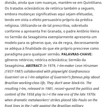
divisão, ainda que com nuanças, mantém-se em Quintiliano.
Os tratados eclesiásticos de retórica também a seguem,
embora mudanças significativas aqui sejam efetuadas,
tendo em vista o efeito persuasório próprio da prédica
religiosa. Utilizando-se de tal prescritiva, sobretudo
conforme a apresenta frei Granada, o padre Antônio Vieira
no Sermão da Sexagésima exemplarmente apresenta um
modelo para os gêneros que, via de regra, decorosamente
se adéqua à finalidade do que ele próprio prescreve como
paradigma para qualquer sermão.
PALAVRAS-CHAVE:
gêneros retóricos; retórica eclesiástica; Sermão da
Sexagésima.
ABSTRACT:
In 1979, ï¬lm-maker Leon Hirszman
(1937-1987) collaborated with playwright Gianfrancesco
Guarnieri on a ï¬lm adaption of Guarnieri's famous play about
Brazilian working-class life, They don't wear black-tie. The
resulting ï¬lm, released in 1981, reconï¬gured the politics and
content of the 1958 play to ï¬t the new era of the late 1970s
when dramatic metalworkers' strikes placed São Paulo on the
front lines in the ï¬ght against the Brazilian military