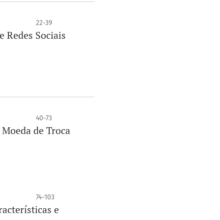
22-39
e Redes Sociais
40-73
 Moeda de Troca
74-103
acterísticas e