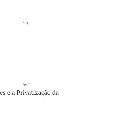
1-3
4-21
s e a Privatização da