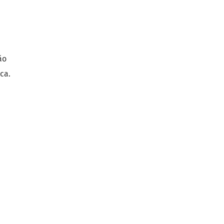
ão
ca.