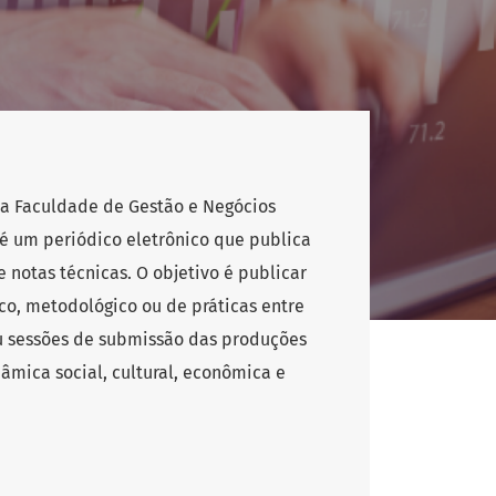
 da Faculdade de Gestão e Negócios
 é um periódico eletrônico que publica
e notas técnicas. O objetivo é publicar
co, metodológico ou de práticas entre
u sessões de submissão das produções
nâmica social, cultural, econômica e
 valor e inovação; dimensão humana e
mportamento dos agentes.