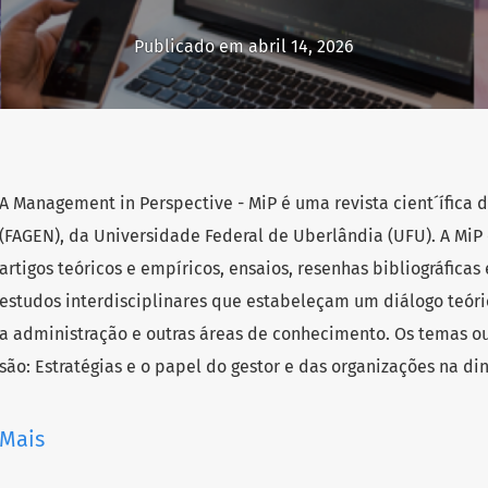
Publicado em abril 14, 2026
A Management in Perspective - MiP é uma revista cient´ífica
(FAGEN), da Universidade Federal de Uberlândia (UFU). A MiP
artigos teóricos e empíricos, ensaios, resenhas bibliográficas 
estudos interdisciplinares que estabeleçam um diálogo teóri
a administração e outras áreas de conhecimento. Os temas o
são: Estratégias e o papel do gestor e das organizações na di
política; marcas, mercados e consumo; operações, cadeia de
relações de trabalho; dimensão financeira, governança e co
Mais