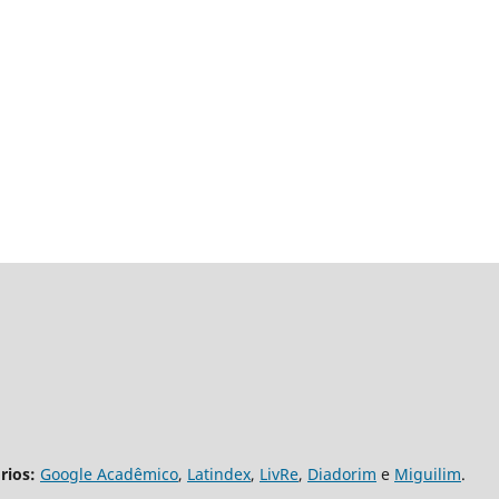
rios:
Google Acadêmico
,
Latindex
,
LivRe
,
Diadorim
e
Miguilim
.