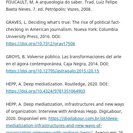
FOUCAULT, M. A arqueologia do saber. Trad. Luiz Felipe
Baeta Neves. 7. ed. Petrópolis: Vozes, 2008.
GRAVES, L. Deciding what’s true: The rise of political fact-
checking in American journalism. Nueva York: Columbia
University Press, 2016. DOI:
https://doi.org/10.7312/grav17506
GROYS, B. Volverse público. Las transformaciones del arte
en el ágora contemporánea. Caja Negra, 2014. DOI:
https://doi.org/10.12795/astragalo.2015.i20.15
HEPP, A. Deep mediatization. Routledge, 2020. DOI:
https://doi.org/10.4324/9781351064903
HEPP, A. Deep mediatization, infrastructures and new ways
of organization: Interview with Andreas Hepp. DigiLabour,
2020. Disponível em:
https://digilabour.com.br/pt/deep-
mediatization-infrastructures-and-new-ways-of-
organization-interview-with-andreas-hepp/
. Acesso em: 25