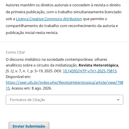
Autores mantêm os direitos autorais e concedem à revista o direito
de primeira publicação, com o trabalho simultaneamente licenciado
sob a
Licença Creative Commons Attribution
que permite o
compartilhamento do trabalho com reconhecimento da autoria e
publicação inicial nesta revista.
Como Citar
O discurso midiático na sociedade contemporânea: olhares
analíticos sobre o circuito da midiatização.
Revista Heterotópica
,
[S. l.]
, v. 7, n. 1, p. 5–19, 2025. DOI:
10.14393/HTP-v7n1-2025-79815
.
Disponível em:
https://seer.ufu.br/index.php/RevistaHeterotopica/article/view/798
15
. Acesso em: 8 ago. 2026.
Formatos de Citação
Enviar Submissão