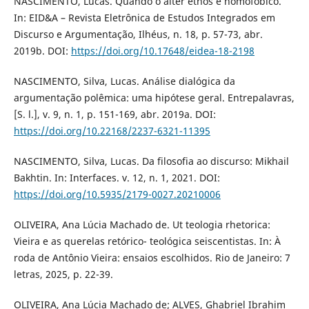
NASCIMENTO, Lucas. Quando o alter ethos é homofóbico.
In: EID&A – Revista Eletrônica de Estudos Integrados em
Discurso e Argumentação, Ilhéus, n. 18, p. 57-73, abr.
2019b. DOI:
https://doi.org/10.17648/eidea-18-2198
NASCIMENTO, Silva, Lucas. Análise dialógica da
argumentação polêmica: uma hipótese geral. Entrepalavras,
[S. l.], v. 9, n. 1, p. 151-169, abr. 2019a. DOI:
https://doi.org/10.22168/2237-6321-11395
NASCIMENTO, Silva, Lucas. Da filosofia ao discurso: Mikhail
Bakhtin. In: Interfaces. v. 12, n. 1, 2021. DOI:
https://doi.org/10.5935/2179-0027.20210006
OLIVEIRA, Ana Lúcia Machado de. Ut teologia rhetorica:
Vieira e as querelas retórico- teológica seiscentistas. In: À
roda de Antônio Vieira: ensaios escolhidos. Rio de Janeiro: 7
letras, 2025, p. 22-39.
OLIVEIRA, Ana Lúcia Machado de; ALVES, Ghabriel Ibrahim