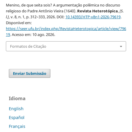
Menino, de que seita sois? A argumentação polêmica no discurso
religioso do Padre Antônio Vieira (1640).
Revista Heterotópica
,
[S.
l.]
, v. 8, n. 1, p. 312–333, 2026. DOI:
10.14393/HTP-v8n1-2026-79619
.
Disponível em:
https://seer.ufu.br/index.php/RevistaHeterotopica/article/view/796
19
. Acesso em: 10 ago. 2026.
Formatos de Citação
Enviar Submissão
Idioma
English
Español
Français