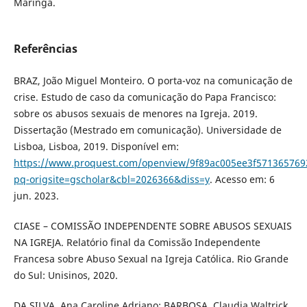
Maringá.
Referências
BRAZ, João Miguel Monteiro. O porta-voz na comunicação de
crise. Estudo de caso da comunicação do Papa Francisco:
sobre os abusos sexuais de menores na Igreja. 2019.
Dissertação (Mestrado em comunicação). Universidade de
Lisboa, Lisboa, 2019. Disponível em:
https://www.proquest.com/openview/9f89ac005ee3f571365769
pq-origsite=gscholar&cbl=2026366&diss=y
. Acesso em: 6
jun. 2023.
CIASE – COMISSÃO INDEPENDENTE SOBRE ABUSOS SEXUAIS
NA IGREJA. Relatório final da Comissão Independente
Francesa sobre Abuso Sexual na Igreja Católica. Rio Grande
do Sul: Unisinos, 2020.
DA SILVA, Ana Caroline Adriano; BARBOSA, Claudia Waltrick